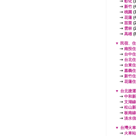
⇢
彰化
(1
⇢
新竹
(4
⇢
桃園
(
⇢
花蓮
(4
⇢
苗栗
(2
⇢
雲林
(2
⇢
高雄
(8
▼
民宿、住
⇢
南投住
⇢
台中住
⇢
台北住
⇢
台東住
⇢
嘉義住
⇢
新竹住
⇢
花蓮住
▼
台北捷運
⇢
中和新
⇢
文湖線
⇢
松山新
⇢
板南線
⇢
淡水信
▼
台灣火車
⇢
火車站