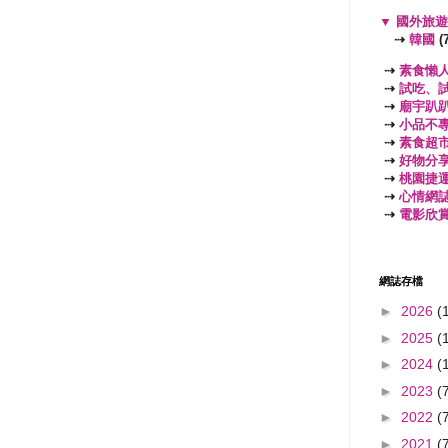
▼
國外旅
⇢
韓國
(7
⇢
素食懶
⇢
試吃、
⇢
廟宇趴
⇢
小品不
⇢
素食超
⇢
好物分
⇢
桃園捷
⇢
心情網
⇢
電影欣
網誌存檔
►
2026
(
►
2025
(
►
2024
(
►
2023
(
►
2022
(
►
2021
(