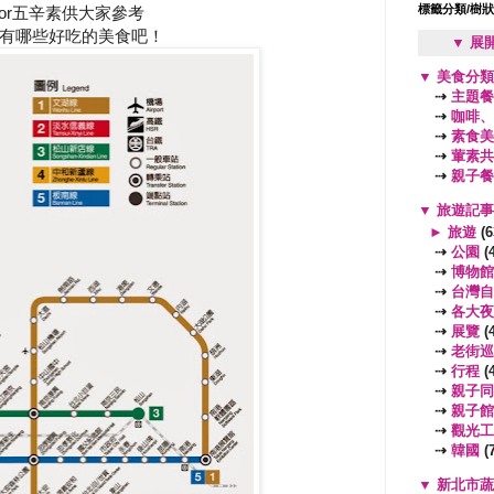
標籤分類/樹
or五辛素供大家參考
有哪些好吃的美食吧！
▼ 展
▼
美食分
⇢
主題餐
⇢
咖啡、
⇢
素食美
⇢
葷素共
⇢
親子餐
▼
旅遊記
►
旅遊
(6
⇢
公園
(4
⇢
博物館
⇢
台灣自
⇢
各大夜
⇢
展覽
(4
⇢
老街巡
⇢
行程
(4
⇢
親子同
⇢
親子館
⇢
觀光工
⇢
韓國
(7
▼
新北市