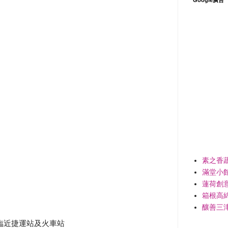
素之香
滿堂小
蓮荷創
箱根高
釀善三
臨近捷運站及火車站