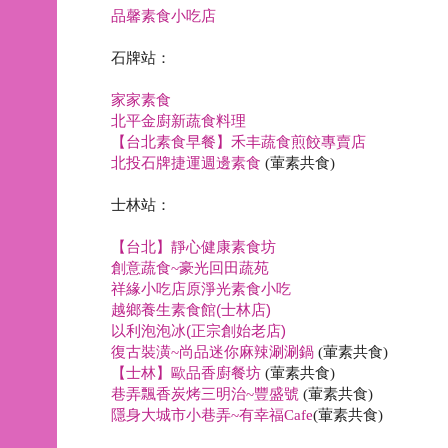
品馨素食小吃店
石牌站：
家家素食
北平金廚新蔬食料理
【台北素食早餐】禾丰蔬食煎餃專賣店
北投石牌捷運週邊素食
(
葷素共食
)
士林站：
【台北】靜心健康素食坊
創意蔬食~豪光回田蔬苑
祥緣小吃店原淨光素食小吃
越鄉養生素食館(士林店)
以利泡泡冰(正宗創始老店)
復古裝潢~尚品迷你麻辣涮涮鍋
(
葷素共食
)
【士林】歐品香廚餐坊
(
葷素共食
)
巷弄飄香炭烤三明治~豐盛號
(
葷素共食
)
隱身大城市小巷弄
~
有幸福
Cafe
(
葷素共食
)