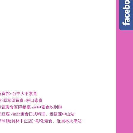
蔬食館~台中大甲素食
館-原希望蔬食~林口素食
意蔬素食百匯餐廳~台中素食吃到飽
綿豆腐~台北素食日式料理、近捷運中山站
津制麵(員林中正店)~彰化素食、近員林火車站