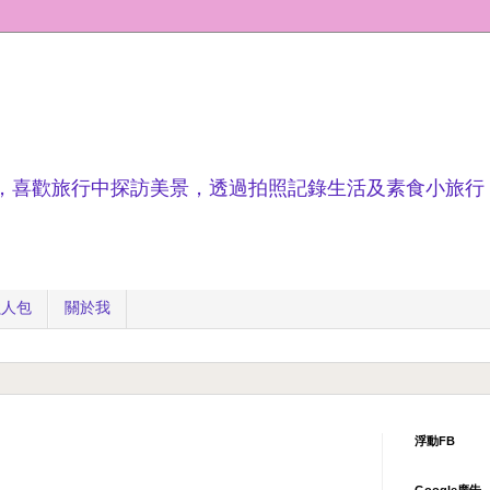
，喜歡旅行中探訪美景，透過拍照記錄生活及素食小旅行
懶人包
關於我
浮動FB
Google廣告