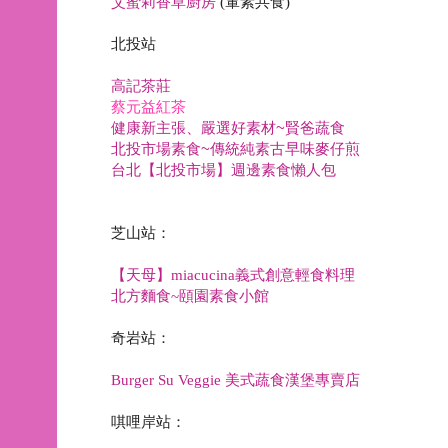
艾蜜莉香草廚房
(
葷素共食
)
北投站
高記茶莊
蔡元益紅茶
健康新主張、嚴選好素材~賢爸蔬食
北投市場素食~傳統純素古早味麥仔煎
台北【北投市場】週邊素食懶人包
芝山站：
【天母】
miacucina
義式創意輕食料理
北方麵食
~
頤園素食小館
奇岩
站：
Burger Su Veggie 美式蔬食漢堡專賣店
唭哩岸站
：