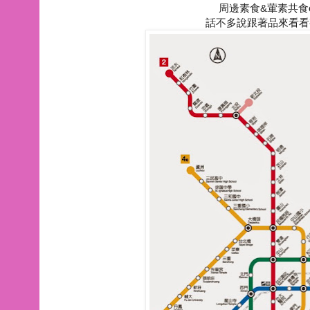
周邊素食&葷素共食
話不多說跟著品來看看