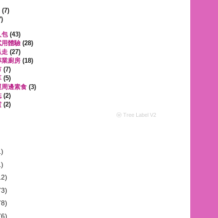
遊
(7)
)
人包
(43)
試用體驗
(28)
趴走
(27)
專業廚房
(18)
市
(7)
享
(5)
運周邊素食
(3)
誌
(2)
賞
(2)
ⓦ Tree Label V2
1)
1)
12)
73)
78)
76)