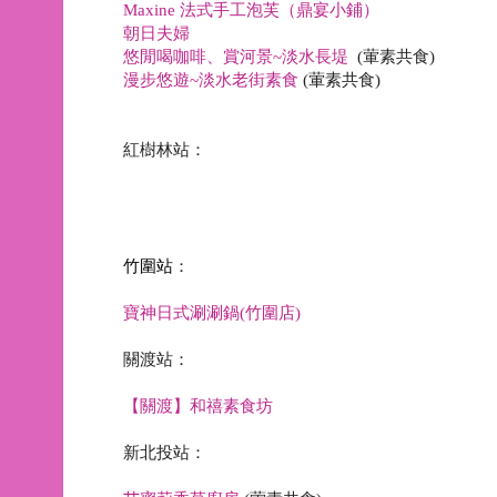
Maxine 法式手工泡芙（鼎宴小鋪）
朝日夫婦
悠閒喝咖啡、賞河景
~
淡水長堤
(
葷素共食
)
漫步悠遊~淡水老街素食
(
葷素共食
)
紅樹林站：
竹圍站
：
寶神日式涮涮鍋(竹圍店)
關渡站：
【關渡】和禧素食坊
新北投站：