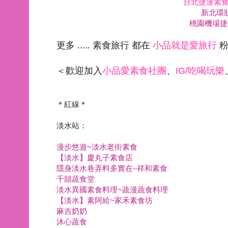
台北捷運素食
新北環
桃園機場捷
更多 ..... 素食旅行 都在
小品就是愛旅行
粉
＜歡迎加入
小品愛素食社團
、
IG/吃喝玩樂
＊紅線＊
淡水站：
漫步悠遊~淡水老街素食
【淡水】慶丸子素食店
隱身淡水巷弄料多實在
~
祥和素食
千囍蔬食堂
淡水異國素食料理~蔬漫蔬食料理
【淡水】素阿給~家禾素食坊
麻吉奶奶
沐心蔬食