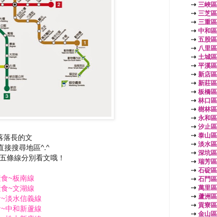
⇢
三峽區
⇢
三芝區
⇢
三重區
⇢
中和區
⇢
五股區
⇢
八里區
⇢
土城區
⇢
平溪區
⇢
新店區
⇢
新莊區
⇢
板橋區
⇢
林口區
⇢
樹林區
⇢
永和區
⇢
汐止區
⇢
泰山區
落落長的文
⇢
淡水區
直接搜尋地區
^.^
⇢
深坑區
五條線分別看文哦！
⇢
瑞芳區
⇢
石碇區
食~板南線
⇢
石門區
⇢
萬里區
食~文湖線
⇢
蘆洲區
~淡水信義線
⇢
貢寮區
~中和新蘆線
⇢
金山區