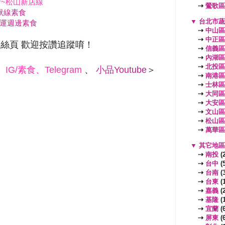
~松山新店線
⇢
鶯歌區
狀線素食
▼
台北市
運週邊素食
⇢
中山區
⇢
中正區
絲頁 歡迎按讚追蹤唷！
⇢
信義區
⇢
內湖區
⇢
北投區
、
IG/素食
、
Telegram
、
小品Youtube
＞
⇢
南港區
⇢
士林區
⇢
大同區
⇢
大安區
⇢
文山區
⇢
松山區
⇢
萬華區
▼
其它地
⇢
南投
(2
⇢
台中
(5
⇢
台南
(3
⇢
台東
(1
⇢
嘉義
(2
⇢
基隆
(1
⇢
宜蘭
(6
⇢
屏東
(6