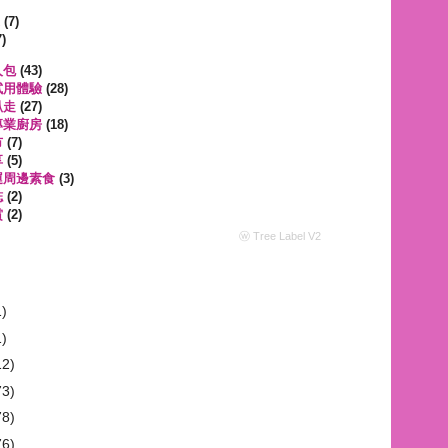
遊
(7)
)
人包
(43)
試用體驗
(28)
趴走
(27)
專業廚房
(18)
市
(7)
享
(5)
運周邊素食
(3)
誌
(2)
賞
(2)
ⓦ Tree Label V2
1)
1)
12)
73)
78)
76)