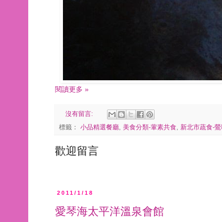
閱讀更多 »
沒有留言:
標籤：
小品精選餐廳
,
美食分類-葷素共食
,
新北市蔬食-鶯
歡迎留言
2011/1/18
愛琴海太平洋溫泉會館