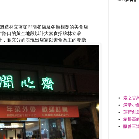
週遭林立著咖啡簡餐店及各類相關的美食店
字路口的黃金地段以斗大素食招牌林立著
計，並充分的表現出店家以素食為主的餐廳
素之香
滿堂小
蓮荷創
箱根高
釀善三