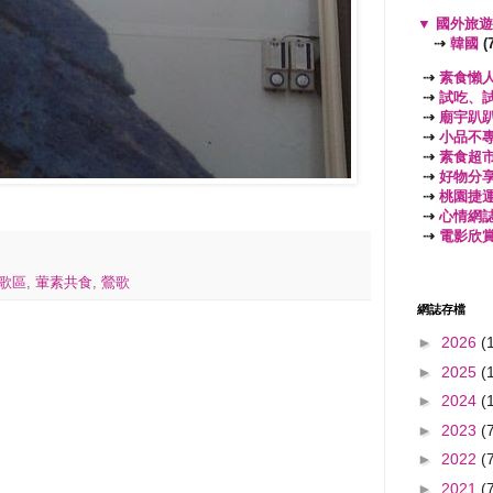
▼
國外旅
⇢
韓國
(7
⇢
素食懶
⇢
試吃、
⇢
廟宇趴
⇢
小品不
⇢
素食超
⇢
好物分
⇢
桃園捷
⇢
心情網
⇢
電影欣
歌區
,
葷素共食
,
鶯歌
網誌存檔
►
2026
(
►
2025
(
►
2024
(
►
2023
(
►
2022
(
►
2021
(