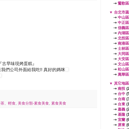
⇢
鶯歌區
▼
台北市
⇢
中山區
⇢
中正區
⇢
信義區
⇢
內湖區
⇢
北投區
⇢
南港區
⇢
士林區
⇢
大同區
⇢
大安區
『古早味現烤蛋糕』
⇢
文山區
我們公司外面給我吃!! 真好的媽咪
⇢
松山區
⇢
萬華區
▼
其它地
⇢
南投
(2
⇢
台中
(5
⇢
台南
(3
午茶、輕食
,
美食分類-素食美食
,
素食美食
⇢
台東
(1
⇢
嘉義
(2
⇢
基隆
(1
⇢
宜蘭
(6
⇢
屏東
(6