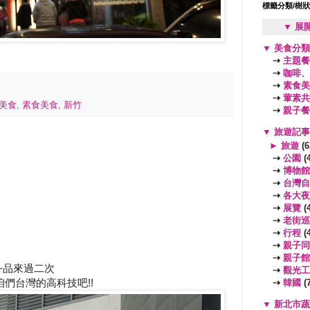
標籤分類/樹
▼ 展
▼
美食分
⇢
主題餐
⇢
咖啡、
⇢
素食美
⇢
葷素共
美食
,
素食美食
,
新竹
⇢
親子餐
▼
旅遊記
►
旅遊
(6
⇢
公園
(4
⇢
博物館
⇢
台灣自
⇢
各大夜
⇢
展覽
(4
⇢
老街巡
⇢
行程
(4
⇢
親子同
⇢
親子館
~品來過二次
⇢
觀光工
們台灣的高科技吧!!
⇢
韓國
(7
▼
新北市