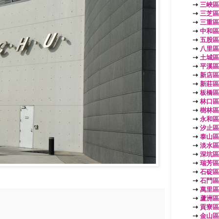
⇢
三峽區
⇢
三芝區
⇢
三重區
⇢
中和區
⇢
五股區
⇢
八里區
⇢
土城區
⇢
平溪區
⇢
新店區
⇢
新莊區
⇢
板橋區
⇢
林口區
⇢
樹林區
⇢
永和區
⇢
汐止區
⇢
泰山區
⇢
淡水區
⇢
深坑區
⇢
瑞芳區
⇢
石碇區
⇢
石門區
⇢
萬里區
⇢
蘆洲區
⇢
貢寮區
⇢
金山區