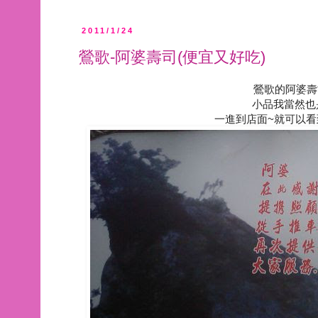
2011/1/24
鶯歌-阿婆壽司(便宜又好吃)
鶯歌的阿婆壽
小品我當然也
一進到店面~就可以看