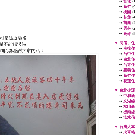
⇢
彰化
(1
⇢
新竹
(4
⇢
桃園
(
⇢
花蓮
(4
⇢
苗栗
(2
⇢
雲林
(2
⇢
高雄
(8
司是遠近馳名
▼
民宿、住
是不能錯過啦!
⇢
南投住
到阿婆感謝大家的話 ↓
⇢
台中住
⇢
台北住
⇢
台東住
⇢
嘉義住
⇢
新竹住
⇢
花蓮住
▼
台北捷運
⇢
中和新
⇢
文湖線
⇢
松山新
⇢
板南線
⇢
淡水信
▼
台灣火車
⇢
火車站