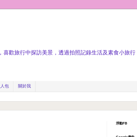
，喜歡旅行中探訪美景，透過拍照記錄生活及素食小旅行
懶人包
關於我
浮動FB
Google廣告