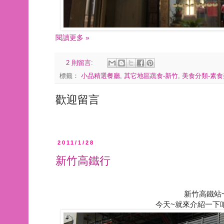
閱讀更多 »
2 則留言:
標籤：
小品精選餐廳
,
其它地區蔬食-新竹
,
美食分類-素食
歡迎留言
2011/1/28
新竹高鐵行
新竹高鐵站
今天~就來介紹一下咱