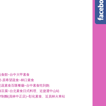
蔬食館~台中大甲素食
館-原希望蔬食~林口素食
意蔬素食百匯餐廳~台中素食吃到飽
綿豆腐~台北素食日式料理、近捷運中山站
津制麵(員林中正店)~彰化素食、近員林火車站