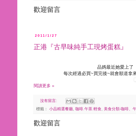
歡迎留言
2011/1/27
正港『古早味純手工現烤蛋糕』
品媽最近她愛上了
每次經過必買~買完後~就會順道拿來
閱讀更多 »
沒有留言:
標籤：
小品精選餐廳
,
咖啡.午茶.輕食
,
美食分類-咖啡、
歡迎留言