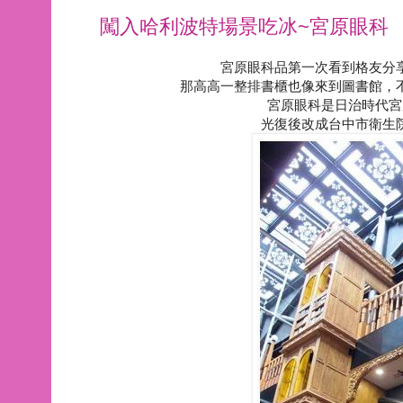
闖入哈利波特場景吃冰~宮原眼科
宮原眼科品第一次看到格友分
那高高一整排書櫃也像來到圖書館，不
宮原眼科是日治時代宮
光復後改成台中市衛生