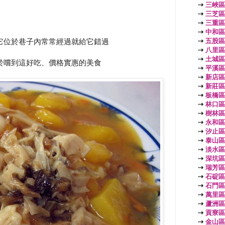
⇢
三峽區
⇢
三芝區
⇢
三重區
⇢
中和區
⇢
五股區
它位於巷子內常常經過就給它錯過
⇢
八里區
⇢
土城區
於嚐到這好吃、價格實惠的美食
⇢
平溪區
⇢
新店區
⇢
新莊區
⇢
板橋區
⇢
林口區
⇢
樹林區
⇢
永和區
⇢
汐止區
⇢
泰山區
⇢
淡水區
⇢
深坑區
⇢
瑞芳區
⇢
石碇區
⇢
石門區
⇢
萬里區
⇢
蘆洲區
⇢
貢寮區
⇢
金山區