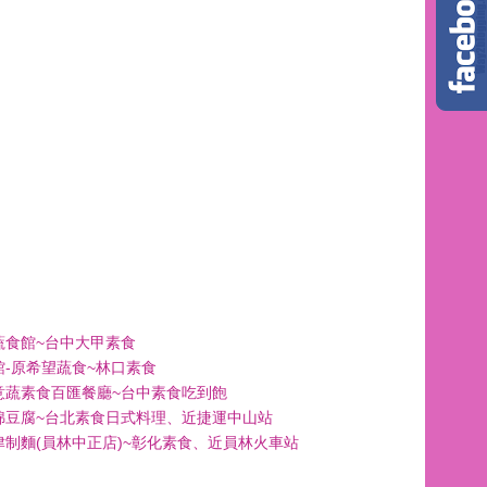
蔬食館~台中大甲素食
館-原希望蔬食~林口素食
意蔬素食百匯餐廳~台中素食吃到飽
綿豆腐~台北素食日式料理、近捷運中山站
津制麵(員林中正店)~彰化素食、近員林火車站