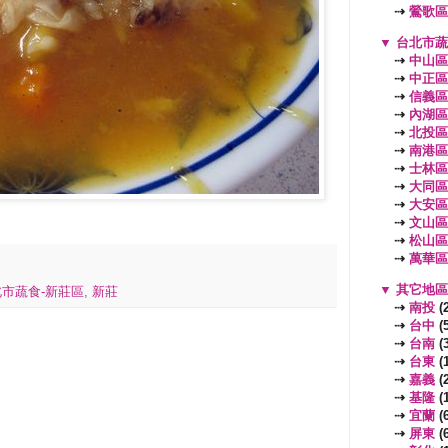
⇢
鶯歌區
▼
台北市
⇢
中山區
⇢
中正區
⇢
信義區
⇢
內湖區
⇢
北投區
⇢
南港區
⇢
士林區
⇢
大同區
⇢
大安區
⇢
文山區
⇢
松山區
⇢
萬華區
▼
其它地
市蔬食-新莊區
,
新莊
⇢
南投
(2
⇢
台中
(5
⇢
台南
(3
⇢
台東
(1
⇢
嘉義
(2
⇢
基隆
(1
⇢
宜蘭
(6
⇢
屏東
(6