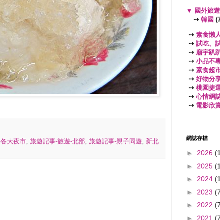
▼
國外旅
⇢
韓國
(7
⇢
素食懶
⇢
試吃、
⇢
廟宇趴
⇢
小品不
⇢
素食超
⇢
好物分
⇢
桃園捷
⇢
心情網
⇢
電影欣
網誌存檔
-各大夜市
,
旅遊記事-旅遊-北部
,
旅遊記事-親子同遊
,
新北
►
2026
(
►
2025
(
►
2024
(
►
2023
(
►
2022
(
►
2021
(