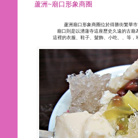
蘆洲~廟口形象商圈
蘆洲廟口形象商圈位於得勝街繁華市
廟口則是以湧蓮寺這座歷史久遠的古廟
這裡的衣服、鞋子、髮飾、小吃、、等，琳