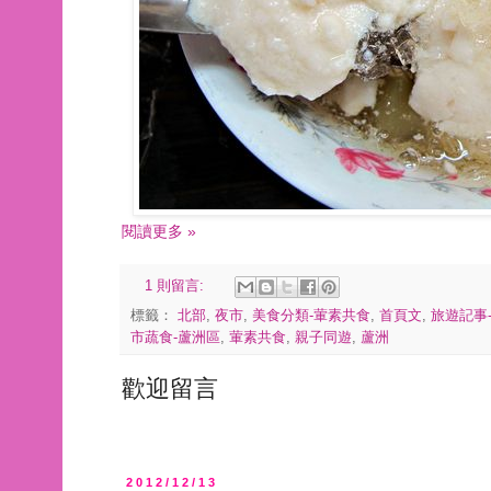
閱讀更多 »
1 則留言:
標籤：
北部
,
夜市
,
美食分類-葷素共食
,
首頁文
,
旅遊記事
市蔬食-蘆洲區
,
葷素共食
,
親子同遊
,
蘆洲
歡迎留言
2012/12/13