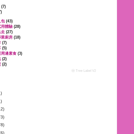
遊
(7)
)
人包
(43)
試用體驗
(28)
趴走
(27)
專業廚房
(18)
市
(7)
享
(5)
運周邊素食
(3)
誌
(2)
賞
(2)
ⓦ Tree Label V2
1)
1)
12)
73)
78)
76)