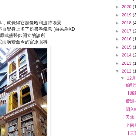
►
2020
(
►
2019
(
享，就覺得它超像哈利波特場景
►
2018
(
自覺身上多了份書卷氣息 (
自以為
XD
►
2017
(
原武熊醫師開立的診所
►
2016
(
院而演變至今的宮原眼科
►
2015
(
►
2014
(
►
2013
(
▼
2012
(
▼
12月
伯利
【新
蘆洲
闖入
天然
全國
【三