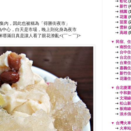
⇢
彰化
(1
⇢
新竹
(4
⇢
桃園
(
⇢
花蓮
(4
⇢
苗栗
(2
集內，因此也被稱為「得勝街夜市」
⇢
雲林
(2
為中心，白天是市場，晚上則化身為夜市
⇢
高雄
(8
瑯滿目真是讓人看了眼花潦亂<(￣︶￣)>
▼
民宿、住
⇢
南投住
⇢
台中住
⇢
台北住
⇢
台東住
⇢
嘉義住
⇢
新竹住
⇢
花蓮住
▼
台北捷運
⇢
中和新
⇢
文湖線
⇢
松山新
⇢
板南線
⇢
淡水信
▼
台灣火車
⇢
火車站