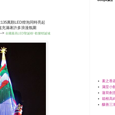
35萬顆LED燈泡同時亮起
處充滿著許多浪漫氛圍
->
全國最高LED聖誕樹~歡樂耶誕城
素之香
滿堂小
蓮荷創
箱根高
釀善三