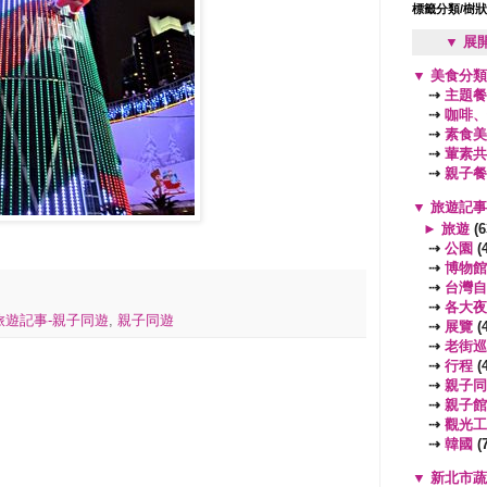
標籤分類/樹
▼ 展
▼
美食分
⇢
主題餐
⇢
咖啡、
⇢
素食美
⇢
葷素共
⇢
親子餐
▼
旅遊記
►
旅遊
(6
⇢
公園
(4
⇢
博物館
⇢
台灣自
⇢
各大夜
旅遊記事-親子同遊
,
親子同遊
⇢
展覽
(4
⇢
老街巡
⇢
行程
(4
⇢
親子同
⇢
親子館
⇢
觀光工
⇢
韓國
(7
▼
新北市