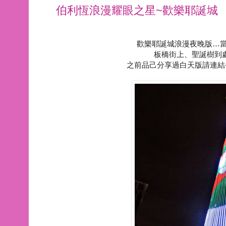
伯利恆浪漫耀眼之星~歡樂耶誕城
歡樂耶誕城浪漫夜晚版…當1
板橋街上、聖誕樹到
之前品己分享過白天版請連結-