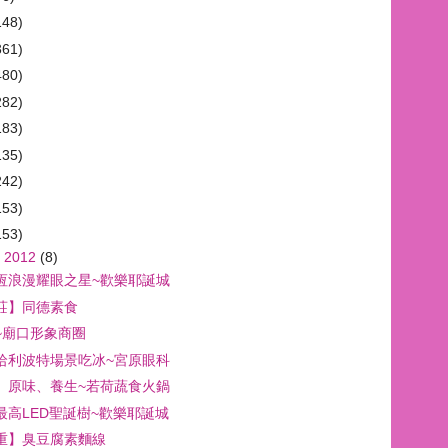
148)
361)
480)
282)
183)
135)
242)
153)
153)
 2012
(8)
恆浪漫耀眼之星~歡樂耶誕城
莊】同德素食
~廟口形象商圈
哈利波特場景吃冰~宮原眼科
、原味、養生~若荷蔬食火鍋
最高LED聖誕樹~歡樂耶誕城
重】臭豆腐素麵線