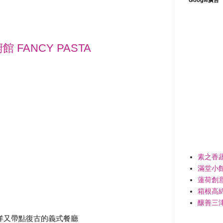
FANCY PASTA
素之香
滿堂小
蓮荷創
箱根高
釀善三
洋又帶點復古的義式餐廳