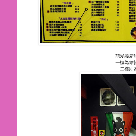
囍愛義廚
一樓為結
二樓則