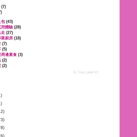
遊
(7)
)
人包
(43)
試用體驗
(28)
趴走
(27)
專業廚房
(18)
市
(7)
享
(5)
運周邊素食
(3)
誌
(2)
賞
(2)
ⓦ Tree Label V2
1)
1)
12)
73)
78)
76)