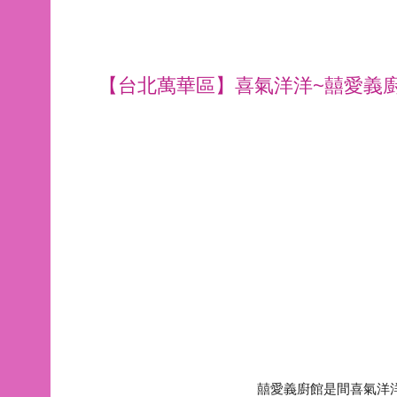
【台北萬華區】喜氣洋洋~囍愛義廚館 
囍愛義廚館是間喜氣洋