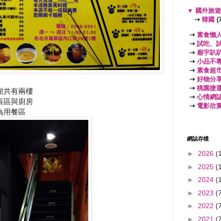
▼
國外旅
⇢
韓國
(7
⇢
素食懶
⇢
試吃、
⇢
廟宇趴
⇢
小品不
⇢
素食超
⇢
好物分
⇢
桃園捷
館共有兩樓
⇢
心情網
帳區與廚房
⇢
電影欣
為用餐區
網誌存檔
►
2026
(
►
2025
(
►
2024
(
►
2023
(
►
2022
(
►
2021
(