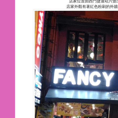
店家位置由西門捷運站六號出
店家外觀有著紅色粉刷的外牆