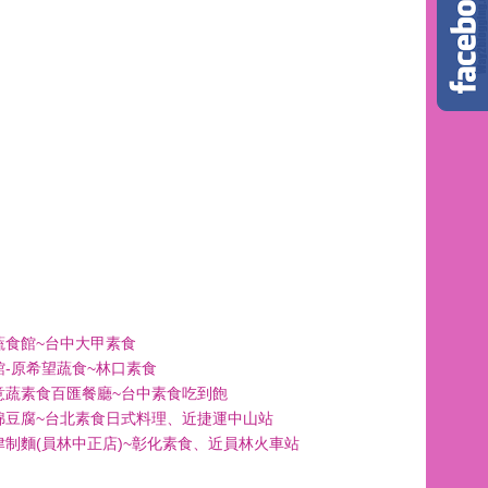
蔬食館~台中大甲素食
館-原希望蔬食~林口素食
意蔬素食百匯餐廳~台中素食吃到飽
綿豆腐~台北素食日式料理、近捷運中山站
津制麵(員林中正店)~彰化素食、近員林火車站