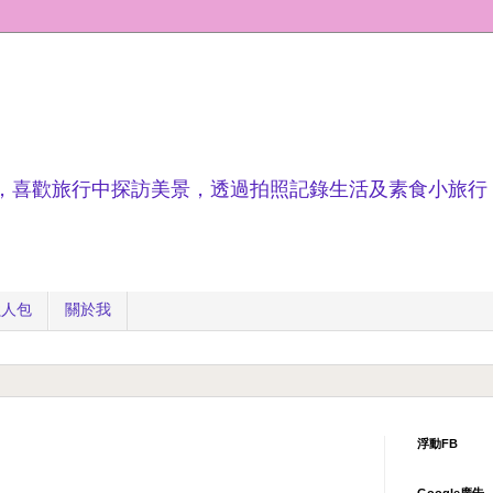
，喜歡旅行中探訪美景，透過拍照記錄生活及素食小旅行
懶人包
關於我
浮動FB
Google廣告