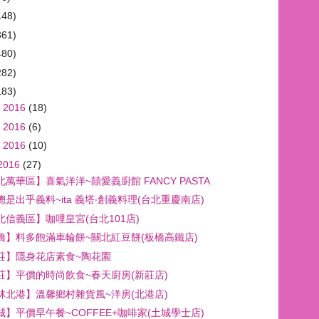
148)
361)
480)
282)
183)
 2016
(18)
 2016
(6)
 2016
(10)
2016
(27)
北萬華區】喜氣洋洋~囍愛義廚館 FANCY PASTA
總是出乎義料~ita 義塔‧創義料理(台北重慶南店)
北信義區】咖哩皇宮(台北101店)
橋】料多飽滿車輪餅~關北紅豆餅(板橋高鐵店)
莊】隱身花店素食~陶花園
莊】平價的時尚飲食~春天廚房(新莊店)
林北港】溫馨鄉村雜貨風~洋房(北港店)
城】平價早午餐~COFFEE+咖啡家(土城學士店)