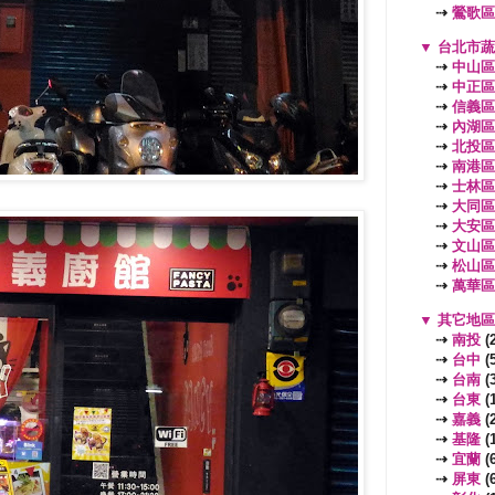
⇢
鶯歌區
▼
台北市
⇢
中山區
⇢
中正區
⇢
信義區
⇢
內湖區
⇢
北投區
⇢
南港區
⇢
士林區
⇢
大同區
⇢
大安區
⇢
文山區
⇢
松山區
⇢
萬華區
▼
其它地
⇢
南投
(2
⇢
台中
(5
⇢
台南
(3
⇢
台東
(1
⇢
嘉義
(2
⇢
基隆
(1
⇢
宜蘭
(6
⇢
屏東
(6