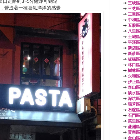
口走路約3~5分鐘即可到達
⇢
三峽區
，營造著一種喜氣洋洋的感覺
⇢
三芝區
⇢
三重區
⇢
中和區
⇢
五股區
⇢
八里區
⇢
土城區
⇢
平溪區
⇢
新店區
⇢
新莊區
⇢
板橋區
⇢
林口區
⇢
樹林區
⇢
永和區
⇢
汐止區
⇢
泰山區
⇢
淡水區
⇢
深坑區
⇢
瑞芳區
⇢
石碇區
⇢
石門區
⇢
萬里區
⇢
蘆洲區
⇢
貢寮區
⇢
金山區