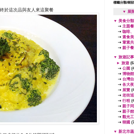
標籤分類/樹
終於這次品與友人來這聚餐
▼ 展
▼
美食分
⇢
主題餐
⇢
咖啡、
⇢
素食美
⇢
葷素共
⇢
親子餐
▼
旅遊記
►
旅遊
(6
⇢
公園
(4
⇢
博物館
⇢
台灣自
⇢
各大夜
⇢
展覽
(4
⇢
老街巡
⇢
行程
(4
⇢
親子同
⇢
親子館
⇢
觀光工
⇢
韓國
(7
▼
新北市