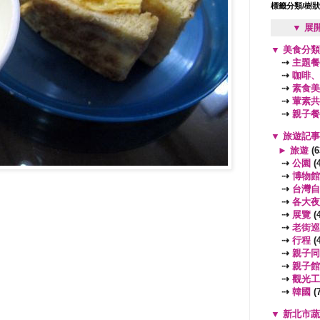
標籤分類/樹
▼ 展
▼
美食分
⇢
主題餐
⇢
咖啡、
⇢
素食美
⇢
葷素共
⇢
親子餐
▼
旅遊記
►
旅遊
(6
⇢
公園
(4
⇢
博物館
⇢
台灣自
⇢
各大夜
⇢
展覽
(4
⇢
老街巡
⇢
行程
(4
⇢
親子同
⇢
親子館
⇢
觀光工
⇢
韓國
(7
▼
新北市