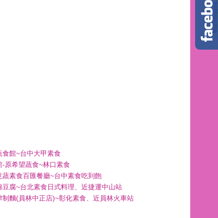
蔬食館~台中大甲素食
館-原希望蔬食~林口素食
意蔬素食百匯餐廳~台中素食吃到飽
綿豆腐~台北素食日式料理、近捷運中山站
津制麵(員林中正店)~彰化素食、近員林火車站