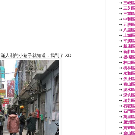
⇢
三峽區
⇢
三芝區
⇢
三重區
⇢
中和區
⇢
五股區
⇢
八里區
⇢
土城區
⇢
平溪區
⇢
新店區
⇢
新莊區
滿人潮的小巷子就知道，我到了 XD
⇢
板橋區
⇢
林口區
⇢
樹林區
⇢
永和區
⇢
汐止區
⇢
泰山區
⇢
淡水區
⇢
深坑區
⇢
瑞芳區
⇢
石碇區
⇢
石門區
⇢
萬里區
⇢
蘆洲區
⇢
貢寮區
⇢
金山區