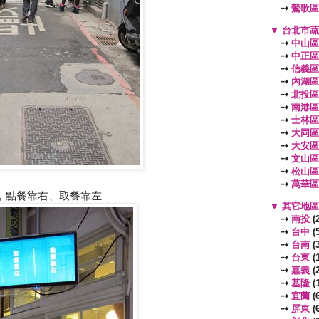
⇢
鶯歌區
▼
台北市
⇢
中山區
⇢
中正區
⇢
信義區
⇢
內湖區
⇢
北投區
⇢
南港區
⇢
士林區
⇢
大同區
⇢
大安區
⇢
文山區
⇢
松山區
⇢
萬華區
，點餐靠右、取餐靠左
▼
其它地
⇢
南投
(2
⇢
台中
(5
⇢
台南
(3
⇢
台東
(1
⇢
嘉義
(2
⇢
基隆
(1
⇢
宜蘭
(6
⇢
屏東
(6