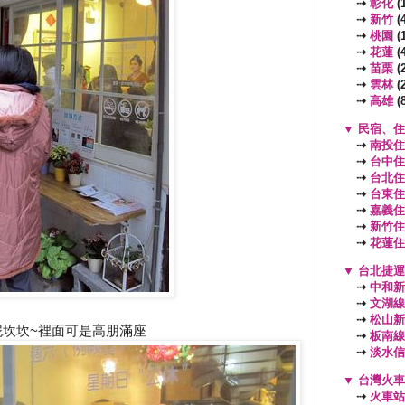
⇢
彰化
(1
⇢
新竹
(4
⇢
桃園
(
⇢
花蓮
(4
⇢
苗栗
(2
⇢
雲林
(2
⇢
高雄
(8
▼
民宿、住
⇢
南投住
⇢
台中住
⇢
台北住
⇢
台東住
⇢
嘉義住
⇢
新竹住
⇢
花蓮住
▼
台北捷運
⇢
中和新
⇢
文湖線
⇢
松山新
坎坎~裡面可是高朋滿座
⇢
板南線
⇢
淡水信
▼
台灣火車
⇢
火車站