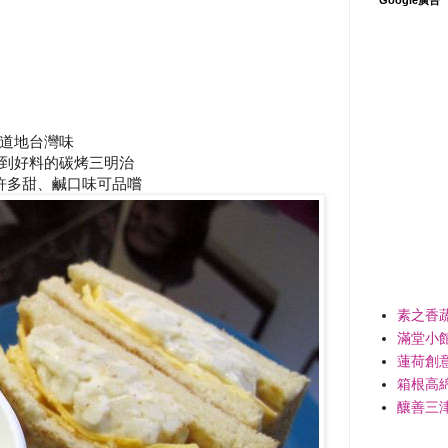
道地台灣味
到好料的碳烤三明治
許多甜、鹹口味可品嚐
素之香
滿堂小
蓮荷創
箱根高
釀善三