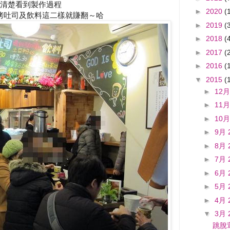
清楚看到製作過程
►
2020
(
烤吐司及飲料這二樣就賺翻～哈
►
2019
(
►
2018
(
►
2017
(
►
2016
(
▼
2015
(
►
12月
►
11月
►
10月
►
9月 
►
8月 
►
7月 
►
6月 
►
5月 
►
4月 
▼
3月 
跳脫