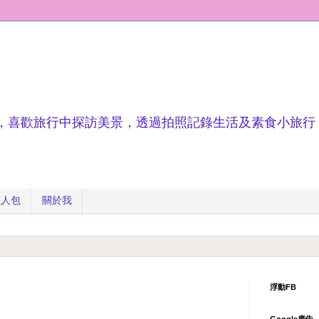
，喜歡旅行中探訪美景，透過拍照記錄生活及素食小旅行
懶人包
關於我
浮動FB
Google廣告