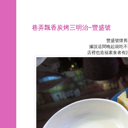
巷弄飄香炭烤三明治~豐盛號
豐盛號懷舊
據說這間晚起就吃不
店裡也造福素食者有