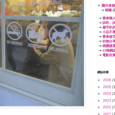
▼
國外旅
⇢
韓國
(7
⇢
素食懶
⇢
試吃、
⇢
廟宇趴
⇢
小品不
⇢
素食超
⇢
好物分
⇢
桃園捷
⇢
心情網
⇢
電影欣
網誌存檔
►
2026
(
►
2025
(
►
2024
(
►
2023
(
►
2022
(
►
2021
(