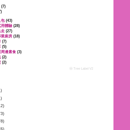
遊
(7)
)
人包
(43)
試用體驗
(28)
趴走
(27)
專業廚房
(18)
市
(7)
享
(5)
運周邊素食
(3)
誌
(2)
賞
(2)
ⓦ Tree Label V2
1)
1)
12)
73)
78)
76)