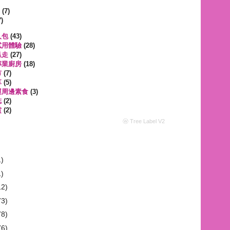
遊
(7)
)
人包
(43)
試用體驗
(28)
趴走
(27)
專業廚房
(18)
市
(7)
享
(5)
運周邊素食
(3)
誌
(2)
賞
(2)
ⓦ Tree Label V2
1)
1)
12)
73)
78)
76)