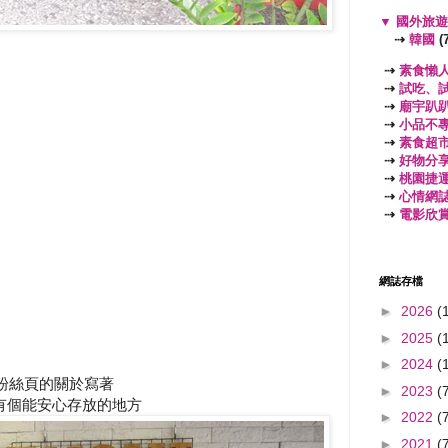
▼
國外旅
⇢
韓國
(7
⇢
素食懶
⇢
試吃、
⇢
廟宇趴
⇢
小品不
⇢
素食超
⇢
好物分
⇢
桃園捷
⇢
心情網
⇢
電影欣
網誌存檔
►
2026
(
►
2025
(
►
2024
(
小倉庫粉絲頁的關於寫著
►
2023
(
有個能安心存放的地方
►
2022
(
►
2021
(