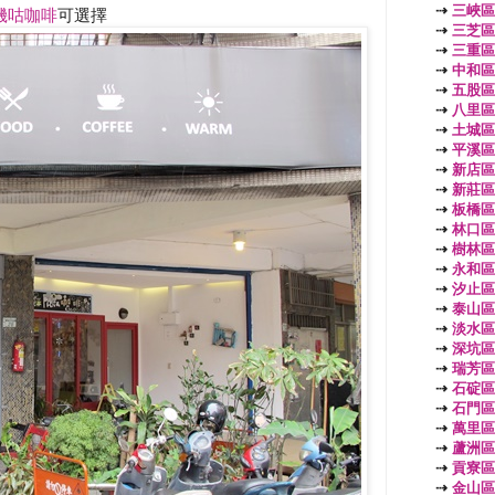
⇢
三峽區
嘰咕咖啡
可選擇
⇢
三芝區
⇢
三重區
⇢
中和區
⇢
五股區
⇢
八里區
⇢
土城區
⇢
平溪區
⇢
新店區
⇢
新莊區
⇢
板橋區
⇢
林口區
⇢
樹林區
⇢
永和區
⇢
汐止區
⇢
泰山區
⇢
淡水區
⇢
深坑區
⇢
瑞芳區
⇢
石碇區
⇢
石門區
⇢
萬里區
⇢
蘆洲區
⇢
貢寮區
⇢
金山區