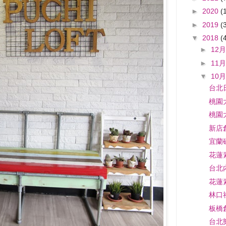
►
2020
(
►
2019
(
▼
2018
(
►
12月
►
11月
▼
10月
台北
桃園
桃園
新店
宜蘭
花蓮
台北
花蓮
林口
板橋
台北樂