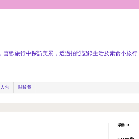
，喜歡旅行中探訪美景，透過拍照記錄生活及素食小旅行
懶人包
關於我
浮動FB
Google廣告