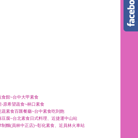
蔬食館~台中大甲素食
館-原希望蔬食~林口素食
意蔬素食百匯餐廳~台中素食吃到飽
綿豆腐~台北素食日式料理、近捷運中山站
津制麵(員林中正店)~彰化素食、近員林火車站