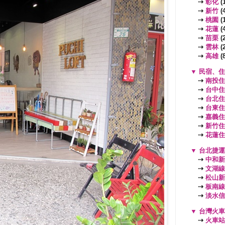
⇢
彰化
(1
⇢
新竹
(4
⇢
桃園
(
⇢
花蓮
(4
⇢
苗栗
(2
⇢
雲林
(2
⇢
高雄
(8
▼
民宿、住
⇢
南投住
⇢
台中住
⇢
台北住
⇢
台東住
⇢
嘉義住
⇢
新竹住
⇢
花蓮住
▼
台北捷運
⇢
中和新
⇢
文湖線
⇢
松山新
⇢
板南線
⇢
淡水信
▼
台灣火車
⇢
火車站