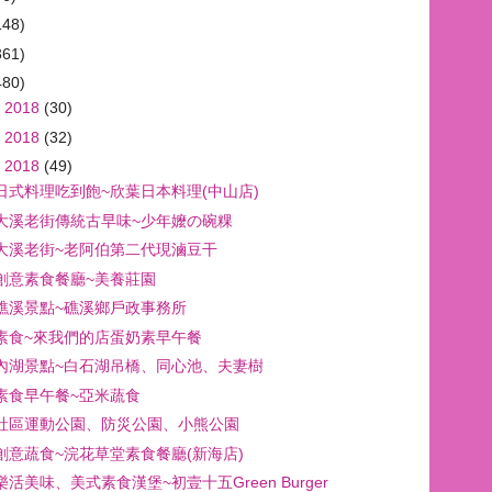
148)
361)
480)
 2018
(30)
 2018
(32)
 2018
(49)
日式料理吃到飽~欣葉日本料理(中山店)
大溪老街傳統古早味~少年嬤の碗粿
大溪老街~老阿伯第二代現滷豆干
創意素食餐廳~美養莊園
礁溪景點~礁溪鄉戶政事務所
素食~來我們的店蛋奶素早午餐
內湖景點~白石湖吊橋、同心池、夫妻樹
素食早午餐~亞米蔬食
社區運動公園、防災公園、小熊公園
創意蔬食~浣花草堂素食餐廳(新海店)
活美味、美式素食漢堡~初壹十五Green Burger