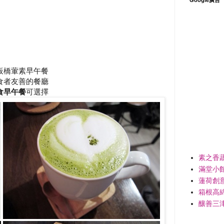
板橋葷素早午餐
食者友善的餐廳
食早午餐
可選擇
素之香
滿堂小
蓮荷創
箱根高
釀善三