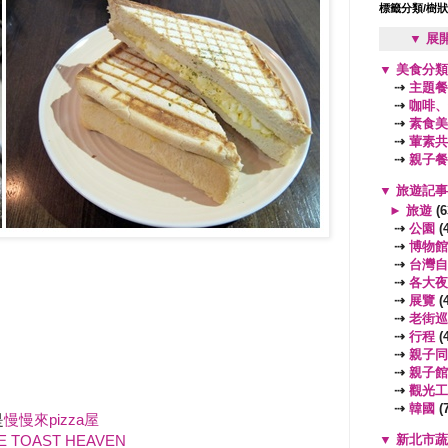
標籤分類/樹
▼ 展
▼
美食分
⇢
主題餐
⇢
咖啡、
⇢
素食美
⇢
葷素共
⇢
親子餐
▼
旅遊記
►
旅遊
(6
⇢
公園
(4
⇢
博物館
⇢
台灣自
⇢
各大夜
⇢
展覽
(4
⇢
老街巡
⇢
行程
(4
⇢
親子同
⇢
親子館
⇢
觀光工
⇢
韓國
(7
是
慢慢來pizza屋
▼
新北市
E TOAST HEAVEN