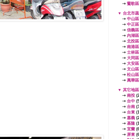
⇢
鶯歌區
▼
台北市
⇢
中山區
⇢
中正區
⇢
信義區
⇢
內湖區
⇢
北投區
⇢
南港區
⇢
士林區
⇢
大同區
⇢
大安區
⇢
文山區
⇢
松山區
⇢
萬華區
▼
其它地
⇢
南投
(2
⇢
台中
(5
⇢
台南
(3
⇢
台東
(1
⇢
嘉義
(2
⇢
基隆
(1
⇢
宜蘭
(6
⇢
屏東
(6