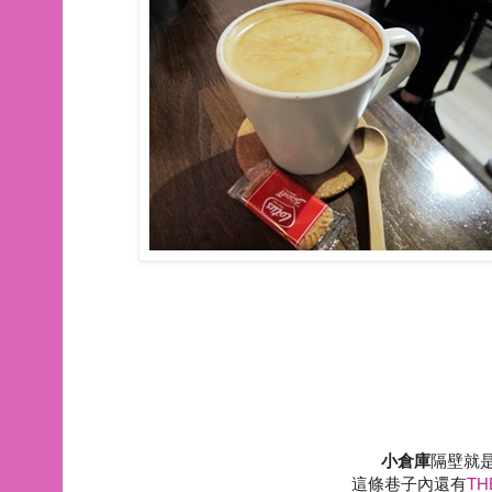
小倉庫
隔壁就
這條巷子內還有
TH