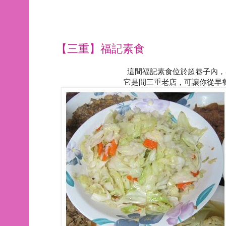
【三重】福記素食
這間福記素食位於超巷子內，
它是間三重老店，可讓你從早