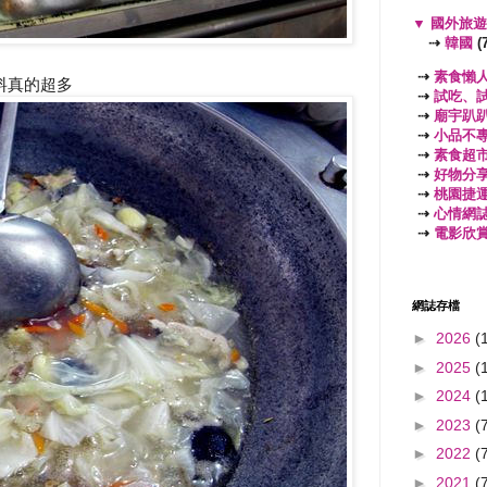
▼
國外旅
⇢
韓國
(7
⇢
素食懶
料真的超多
⇢
試吃、
⇢
廟宇趴
⇢
小品不
⇢
素食超
⇢
好物分
⇢
桃園捷
⇢
心情網
⇢
電影欣
網誌存檔
►
2026
(
►
2025
(
►
2024
(
►
2023
(
►
2022
(
►
2021
(