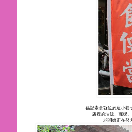
福記素食就位於這小巷
店裡的油飯、碗粿、
老闆娘正在努