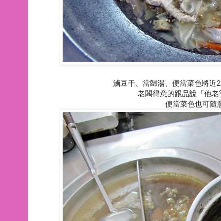
滷豆干、當歸湯、便當菜色將近2
老闆得意的跟品說「他老
便當菜色也可隨