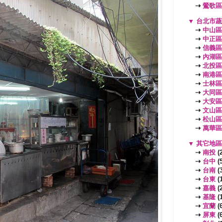
⇢
鶯歌區
▼
台北市
⇢
中山區
⇢
中正區
⇢
信義區
⇢
內湖區
⇢
北投區
⇢
南港區
⇢
士林區
⇢
大同區
⇢
大安區
⇢
文山區
⇢
松山區
⇢
萬華區
▼
其它地
⇢
南投
(2
⇢
台中
(5
⇢
台南
(3
⇢
台東
(1
⇢
嘉義
(2
⇢
基隆
(1
⇢
宜蘭
(6
⇢
屏東
(6