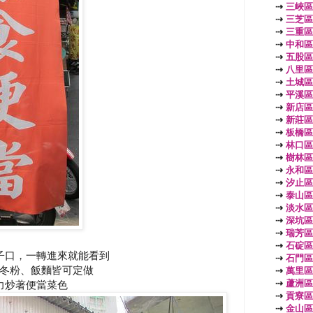
⇢
三峽區
⇢
三芝區
⇢
三重區
⇢
中和區
⇢
五股區
⇢
八里區
⇢
土城區
⇢
平溪區
⇢
新店區
⇢
新莊區
⇢
板橋區
⇢
林口區
⇢
樹林區
⇢
永和區
⇢
汐止區
⇢
泰山區
⇢
淡水區
⇢
深坑區
⇢
瑞芳區
⇢
石碇區
子口，一轉進來就能看到
⇢
石門區
冬粉、飯麵皆可定做
⇢
萬里區
⇢
蘆洲區
力炒著便當菜色
⇢
貢寮區
⇢
金山區