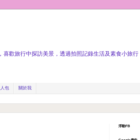
，喜歡旅行中探訪美景，透過拍照記錄生活及素食小旅行
懶人包
關於我
浮動FB
Google廣告