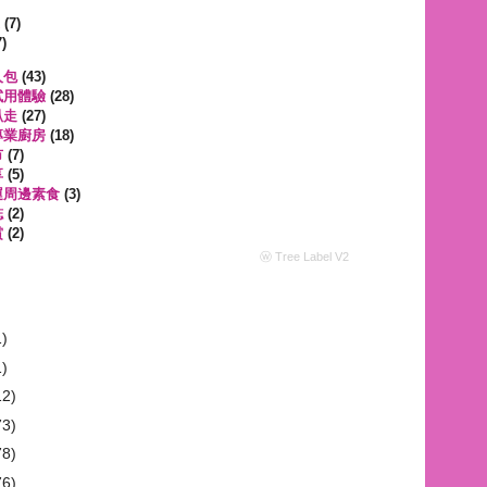
遊
(7)
)
人包
(43)
試用體驗
(28)
趴走
(27)
專業廚房
(18)
市
(7)
享
(5)
運周邊素食
(3)
誌
(2)
賞
(2)
ⓦ Tree Label V2
1)
1)
12)
73)
78)
76)