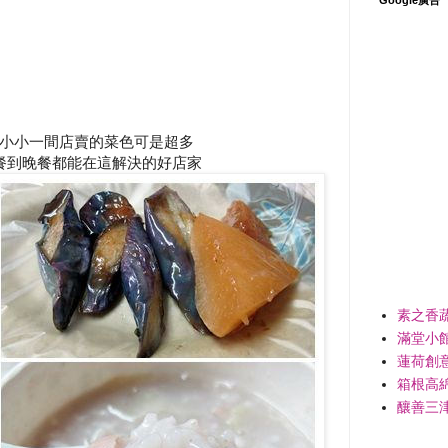
小小一間店賣的菜色可是超多
餐到晚餐都能在這解決的好店家
素之香
滿堂小
蓮荷創
箱根高
釀善三