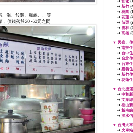
⇢
彰化
(1
⇢
新竹
(4
⇢
桃園
(
粥、湯、餃類、麵線、、等
⇢
花蓮
(4
，價錢落於20~60元之間
⇢
苗栗
(2
⇢
雲林
(2
⇢
高雄
(8
▼
民宿、住
⇢
南投住
⇢
台中住
⇢
台北住
⇢
台東住
⇢
嘉義住
⇢
新竹住
⇢
花蓮住
▼
台北捷運
⇢
中和新
⇢
文湖線
⇢
松山新
⇢
板南線
⇢
淡水信
▼
台灣火車
⇢
火車站