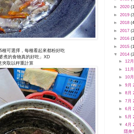
►
2020
(
►
2019
(
►
2018
(
►
2017
(
►
2016
(
►
2015
(
5種可選擇，每種看起來都粉好吃
▼
2014
(
婆煮的食物真的好吃」XD
►
12月
意夾取以秤重計算
►
11月
►
10月
►
9月 
►
8月 
►
7月 
►
6月 
►
5月 
▼
4月 
隱身