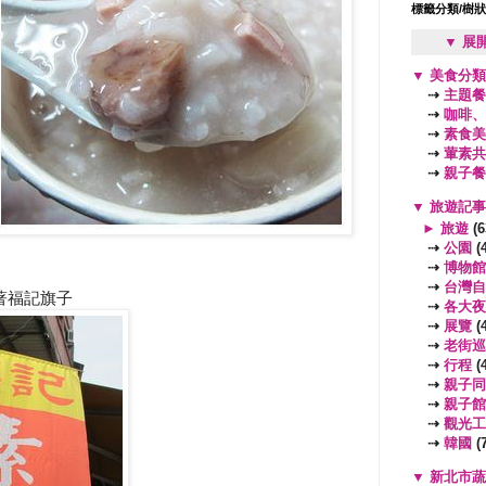
標籤分類/樹
▼ 展
▼
美食分
⇢
主題餐
⇢
咖啡、
⇢
素食美
⇢
葷素共
⇢
親子餐
▼
旅遊記
►
旅遊
(6
⇢
公園
(4
⇢
博物館
⇢
台灣自
著福記旗子
⇢
各大夜
⇢
展覽
(4
⇢
老街巡
⇢
行程
(4
⇢
親子同
⇢
親子館
⇢
觀光工
⇢
韓國
(7
▼
新北市