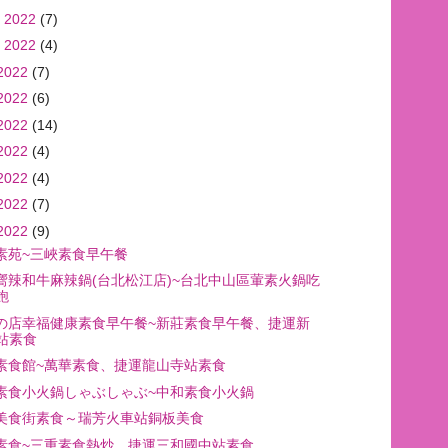
 2022
(7)
 2022
(4)
2022
(7)
2022
(6)
2022
(14)
2022
(4)
2022
(4)
2022
(7)
2022
(9)
素苑~三峽素食早午餐
嚮辣和牛麻辣鍋(台北松江店)~台北中山區葷素火鍋吃
飽
の店幸福健康素食早午餐~新莊素食早午餐、捷運新
站素食
素食館~萬華素食、捷運龍山寺站素食
素食小火鍋しゃぶしゃぶ~中和素食小火鍋
美食街素食～瑞芳火車站銅板美食
素食~三重素食熱炒、捷運三和國中站素食