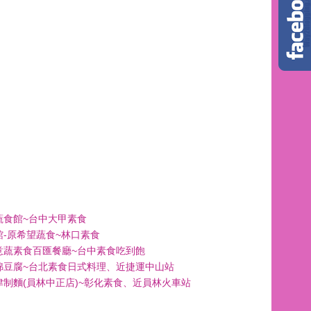
蔬食館~台中大甲素食
館-原希望蔬食~林口素食
意蔬素食百匯餐廳~台中素食吃到飽
綿豆腐~台北素食日式料理、近捷運中山站
津制麵(員林中正店)~彰化素食、近員林火車站