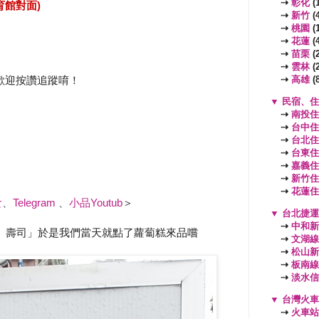
⇢
彰化
(1
育館對面)
⇢
新竹
(4
⇢
桃園
(
⇢
花蓮
(4
⇢
苗栗
(2
⇢
雲林
(2
⇢
高雄
(8
歡迎按讚追蹤唷！
▼
民宿、住
⇢
南投住
⇢
台中住
⇢
台北住
⇢
台東住
⇢
嘉義住
⇢
新竹住
⇢
花蓮住
食
、
Telegram
、
小品Youtub
＞
▼
台北捷運
⇢
中和新
、壽司」於是我們當天就點了蘿蔔糕來品嚐
⇢
文湖線
⇢
松山新
⇢
板南線
⇢
淡水信
▼
台灣火車
⇢
火車站