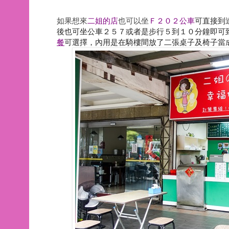
如果想來
二姐的店
也可以坐
Ｆ２０２
公車
可直接到
後也可坐公車２５７或者是步行５到１０分鐘即可
餐
可選擇，內用是在騎樓間放了二張桌子及椅子當