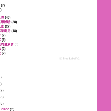
遊
(7)
)
人包
(43)
試用體驗
(28)
趴走
(27)
專業廚房
(18)
市
(7)
享
(5)
運周邊素食
(3)
誌
(2)
賞
(2)
ⓦ Tree Label V2
1)
1)
12)
73)
78)
 2022
(2)