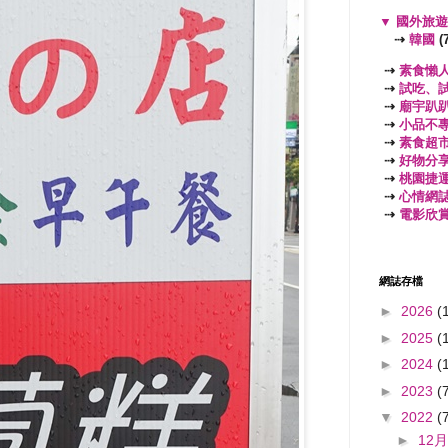
▼
國外旅
⇢
韓國
(7
⇢
素食懶
⇢
試吃、
⇢
廟宇趴
⇢
小品不
⇢
素食超
⇢
好物分
⇢
桃園捷
⇢
心情網
⇢
電影欣
網誌存檔
►
2026
(
►
2025
(
►
2024
(
►
2023
(
▼
2022
(
►
12月