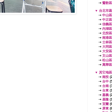
⇢
鶯歌區
▼
台北市
⇢
中山區
⇢
中正區
⇢
信義區
⇢
內湖區
⇢
北投區
⇢
南港區
⇢
士林區
⇢
大同區
⇢
大安區
⇢
文山區
⇢
松山區
⇢
萬華區
▼
其它地
⇢
南投
(2
⇢
台中
(5
⇢
台南
(3
⇢
台東
(1
⇢
嘉義
(2
⇢
基隆
(1
⇢
宜蘭
(6
⇢
屏東
(6