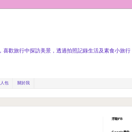
，喜歡旅行中探訪美景，透過拍照記錄生活及素食小旅行
懶人包
關於我
浮動FB
Google廣告