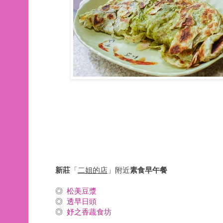
新莊
「
二姐的店
」附近
素食早午餐
◎
松美豆漿
◎
透早日頭
◎
妤之香蔬食坊