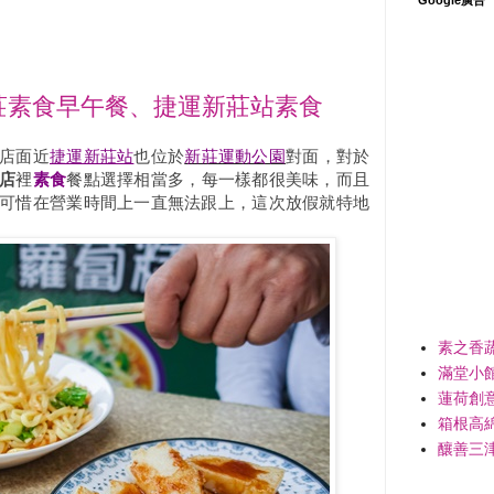
莊素食早午餐、捷運新莊站素食
店面近
捷運新莊站
也位於
新莊運動公園
對面，對於
店
裡
素食
餐點選擇相當多，每一樣都很美味，而且
可惜在營業時間上一直無法跟上，這次放假就特地
素之香
滿堂小
蓮荷創
箱根高
釀善三