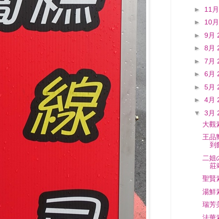
►
11月
►
10月
►
9月 
►
8月 
►
7月 
►
6月 
►
5月 
►
4月 
▼
3月 
大觀
王品
到
二姐
莊
聖賢
湯鮮
瑞芳
法華