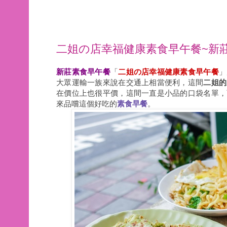
二姐の店幸福健康素食早午餐~新
新莊素食早午餐
「
二姐の店幸福健康素食早午餐
」
大眾運輸一族來說在交通上相當便利，這間
二姐的
在價位上也很平價，這間一直是小品的口袋名單，
來品嚐這個好吃的
素食早餐
。