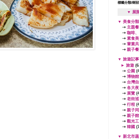
標籤分類/樹
▼ 展
▼
美食分
⇢
主題餐
⇢
咖啡、
⇢
素食美
⇢
葷素共
⇢
親子餐
▼
旅遊記
►
旅遊
(6
⇢
公園
(4
⇢
博物館
⇢
台灣自
⇢
各大夜
⇢
展覽
(4
⇢
老街巡
⇢
行程
(4
⇢
親子同
⇢
親子館
⇢
觀光工
⇢
韓國
(7
▼
新北市