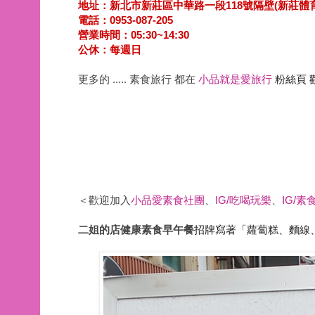
地址：新北市新莊區中華路一段118號隔壁(新莊體
電話：0953-087-205
營業時間：
05:30~14:30
公休：每週日
更多的 ..... 素食旅行 都在
小品就是愛旅行
粉絲頁 
＜歡迎加入
小品愛素食社團
、
IG/吃喝玩樂
、
IG/素
二姐的店健康素食早午餐
招牌寫著「蘿蔔糕、麵線