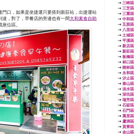
⇢
三峽區
⇢
三芝區
達門口，如果是坐捷運只要搭到新莊站，出捷運站
⇢
三重區
到達，對了，早餐店的旁邊也有一間
大和素食自助
⇢
中和區
⇢
五股區
成座位區。
⇢
八里區
⇢
土城區
⇢
平溪區
⇢
新店區
⇢
新莊區
⇢
板橋區
⇢
林口區
⇢
樹林區
⇢
永和區
⇢
汐止區
⇢
泰山區
⇢
淡水區
⇢
深坑區
⇢
瑞芳區
⇢
石碇區
⇢
石門區
⇢
萬里區
⇢
蘆洲區
⇢
貢寮區
⇢
金山區