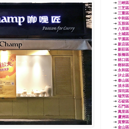
⇢
三峽區
⇢
三芝區
⇢
三重區
⇢
中和區
⇢
五股區
⇢
八里區
⇢
土城區
⇢
平溪區
⇢
新店區
⇢
新莊區
⇢
板橋區
⇢
林口區
⇢
樹林區
⇢
永和區
⇢
汐止區
⇢
泰山區
⇢
淡水區
⇢
深坑區
⇢
瑞芳區
⇢
石碇區
⇢
石門區
⇢
萬里區
⇢
蘆洲區
⇢
貢寮區
⇢
金山區