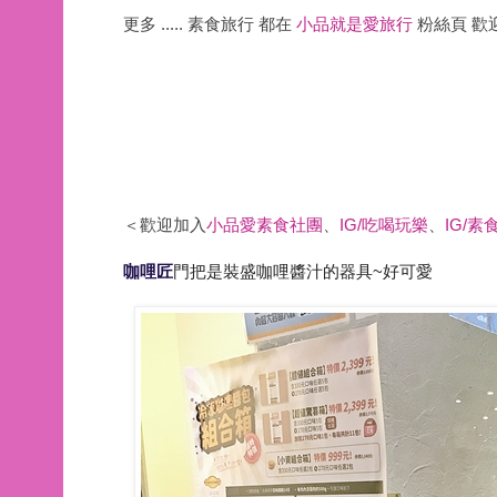
更多 ..... 素食旅行 都在
小品就是愛旅行
粉絲頁 歡
＜歡迎加入
小品愛素食社團
、
IG/吃喝玩樂
、
IG/素
咖哩匠
門把是
裝盛咖哩醬汁的器具
~好可愛