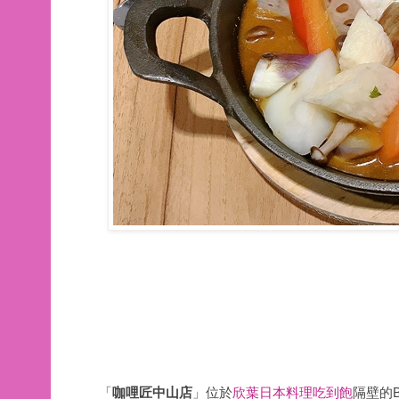
「
咖哩匠中山店
」位於
欣葉日本料理吃到飽
隔壁的