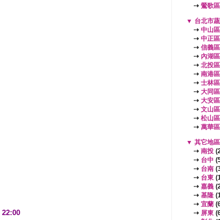
⇢
鶯歌區
▼
台北市
⇢
中山區
⇢
中正區
⇢
信義區
⇢
內湖區
⇢
北投區
⇢
南港區
⇢
士林區
⇢
大同區
⇢
大安區
⇢
文山區
⇢
松山區
⇢
萬華區
▼
其它地
⇢
南投
(2
⇢
台中
(5
⇢
台南
(3
⇢
台東
(1
⇢
嘉義
(2
⇢
基隆
(1
⇢
宜蘭
(6
M
22:00
⇢
屏東
(6