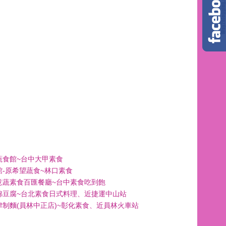
蔬食館~台中大甲素食
館-原希望蔬食~林口素食
意蔬素食百匯餐廳~台中素食吃到飽
綿豆腐~台北素食日式料理、近捷運中山站
津制麵(員林中正店)~彰化素食、近員林火車站