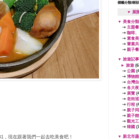
標籤分類/樹
▼ 展
▼
美食分
⇢
主題餐
⇢
咖啡、
⇢
素食美
⇢
葷素共
⇢
親子餐
▼
旅遊記
►
旅遊
(6
⇢
公園
(4
⇢
博物館
⇢
台灣自
⇢
各大夜
⇢
展覽
(4
⇢
老街巡
⇢
行程
(4
⇢
親子同
⇢
親子館
⇢
觀光工
⇢
韓國
(7
▼
新北市
B1，現在跟著我們一起去吃美食吧！