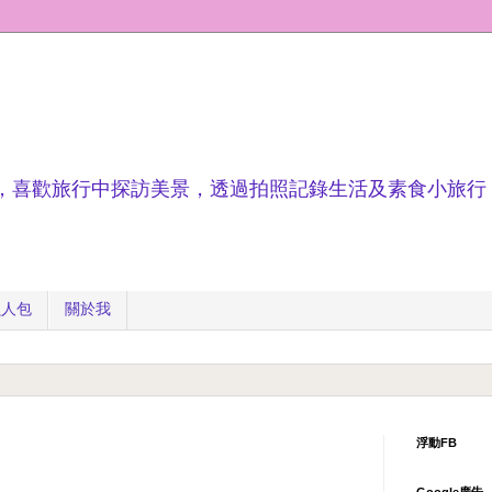
，喜歡旅行中探訪美景，透過拍照記錄生活及素食小旅行
懶人包
關於我
浮動FB
Google廣告