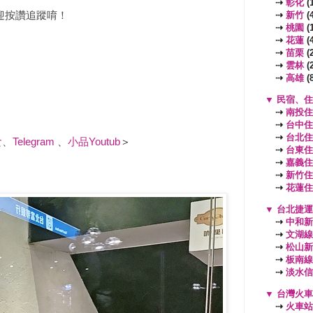
⇢
彰化
(1
迎按讚追蹤唷！
⇢
新竹
(4
⇢
桃園
(
⇢
花蓮
(4
⇢
苗栗
(2
⇢
雲林
(2
⇢
高雄
(8
▼
民宿、住
⇢
南投住
⇢
台中住
⇢
台北住
食
、
Telegram
、
小品Youtub
＞
⇢
台東住
⇢
嘉義住
⇢
新竹住
⇢
花蓮住
▼
台北捷運
⇢
中和新
⇢
文湖線
⇢
松山新
⇢
板南線
⇢
淡水信
▼
台灣火車
⇢
火車站