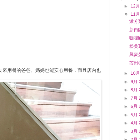
►
12月
▼
11月
漱芳
新街
咖哩
松美
興麥
芯田
友來用餐的爸爸、媽媽也能安心用餐，而且店內也
►
10月
►
9月 
►
8月 
►
7月 
►
6月 
►
5月 
►
4月 
►
3月 
►
2月 