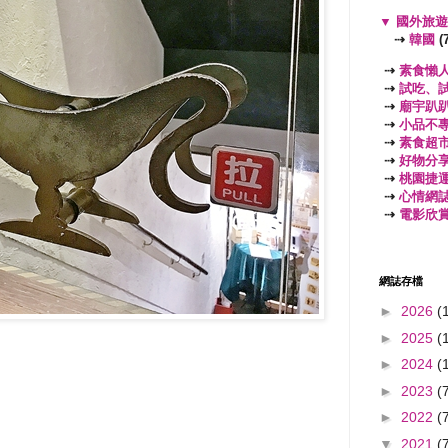
▼
國外旅
⇢
韓國
(7
⇢
素食懶
⇢
試吃、
⇢
廟宇趴
⇢
小品不
⇢
素食超
⇢
好物分
⇢
桃園捷
⇢
心情網
⇢
電影欣
網誌存檔
►
2026
(
►
2025
(
►
2024
(
►
2023
(
►
2022
(
▼
2021
(