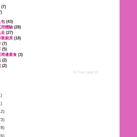
遊
(7)
)
人包
(43)
試用體驗
(28)
趴走
(27)
專業廚房
(18)
市
(7)
享
(5)
運周邊素食
(3)
誌
(2)
賞
(2)
ⓦ Tree Label V2
1)
1)
12)
73)
78)
76)