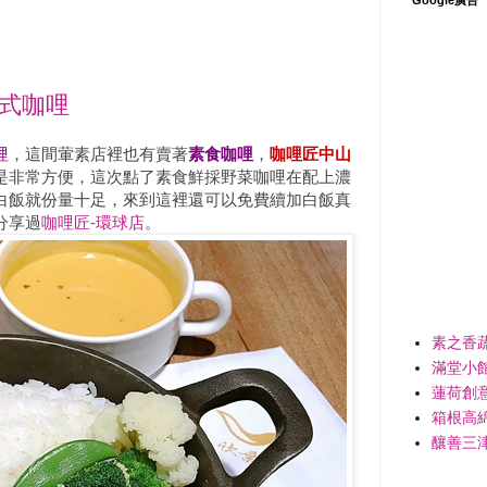
日式咖哩
哩
，這間葷素店裡也有賣著
素食咖哩
，
咖哩匠中山
是非常方便，這次點了素食鮮採野菜咖哩在配上濃
白飯就份量十足，來到這裡還可以免費續加白飯真
分享過
咖哩匠-環球店
。
素之香
滿堂小
蓮荷創
箱根高
釀善三