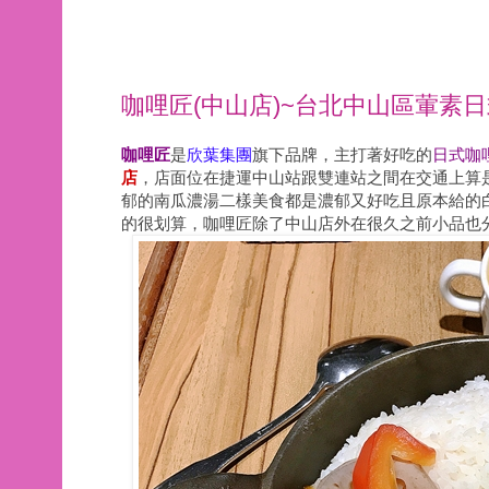
咖哩匠(中山店)~台北中山區葷素
咖哩匠
是
欣葉集團
旗下品牌，主打著好吃的
日式咖
店
，店面位
在捷運中山站跟雙連站之間在交通上算
郁的南瓜濃湯二樣美食都是濃郁又好吃且原本給的
的很划算，咖哩匠除了中山店外在
很久之前小品也