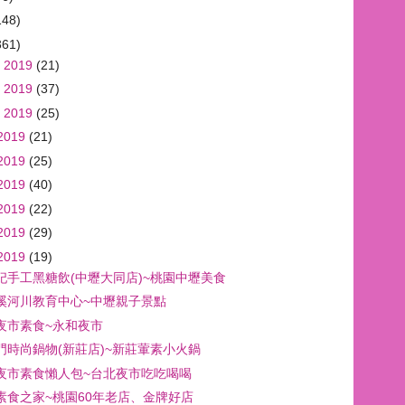
148)
361)
 2019
(21)
 2019
(37)
 2019
(25)
2019
(21)
2019
(25)
2019
(40)
2019
(22)
2019
(29)
2019
(19)
妃手工黑糖飲(中壢大同店)~桃園中壢美食
溪河川教育中心~中壢親子景點
夜市素食~永和夜市
門時尚鍋物(新莊店)~新莊葷素小火鍋
夜市素食懶人包~台北夜市吃吃喝喝
素食之家~桃園60年老店、金牌好店