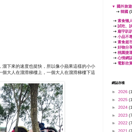
▼
國外旅
⇢
韓國
(7
⇢
素食懶
⇢
試吃、
⇢
廟宇趴
⇢
小品不
⇢
素食超
⇢
好物分
⇢
桃園捷
⇢
心情網
⇢
電影欣
，溜下來的速度也挺快，所以像小蘋果這樣的小小
一個大人在溜滑梯樓上，一個大人在溜滑梯樓下這
網誌存檔
►
2026
(
►
2025
(
►
2024
(
►
2023
(
►
2022
(
►
2021
(