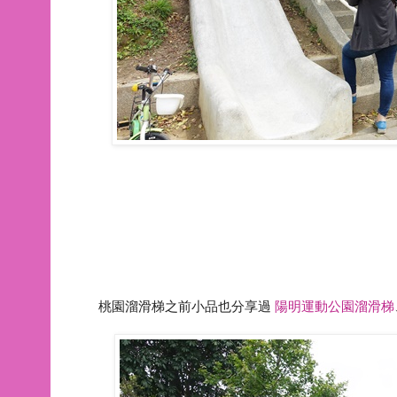
桃園溜滑梯之前小品也分享過
陽明運動公園溜滑梯