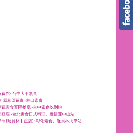
蔬食館~台中大甲素食
館-原希望蔬食~林口素食
意蔬素食百匯餐廳~台中素食吃到飽
綿豆腐~台北素食日式料理、近捷運中山站
津制麵(員林中正店)~彰化素食、近員林火車站