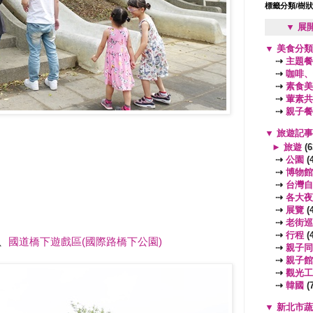
標籤分類/樹
▼ 展
▼
美食分
⇢
主題餐
⇢
咖啡、
⇢
素食美
⇢
葷素共
⇢
親子餐
▼
旅遊記
►
旅遊
(6
⇢
公園
(4
⇢
博物館
⇢
台灣自
⇢
各大夜
⇢
展覽
(4
⇢
老街巡
⇢
行程
(4
、
國道橋下遊戲區(國際路橋下公園)
⇢
親子同
⇢
親子館
⇢
觀光工
⇢
韓國
(7
▼
新北市