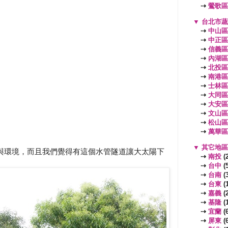
⇢
鶯歌區
▼
台北市
⇢
中山區
⇢
中正區
⇢
信義區
⇢
內湖區
⇢
北投區
⇢
南港區
⇢
士林區
⇢
大同區
⇢
大安區
⇢
文山區
⇢
松山區
⇢
萬華區
▼
其它地
與環境，而且我們覺得有這個水管隧道讓大太陽下
⇢
南投
(2
⇢
台中
(5
⇢
台南
(3
⇢
台東
(1
⇢
嘉義
(2
⇢
基隆
(1
⇢
宜蘭
(6
⇢
屏東
(6