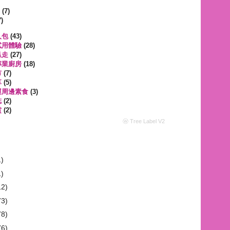
遊
(7)
)
人包
(43)
試用體驗
(28)
趴走
(27)
專業廚房
(18)
市
(7)
享
(5)
運周邊素食
(3)
誌
(2)
賞
(2)
ⓦ Tree Label V2
1)
1)
12)
73)
78)
76)