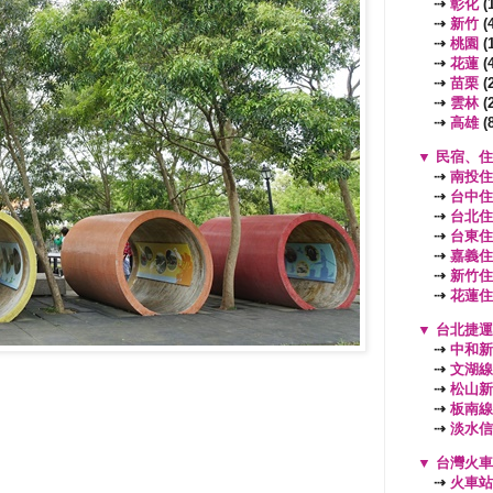
⇢
彰化
(1
⇢
新竹
(4
⇢
桃園
(
⇢
花蓮
(4
⇢
苗栗
(2
⇢
雲林
(2
⇢
高雄
(8
▼
民宿、住
⇢
南投住
⇢
台中住
⇢
台北住
⇢
台東住
⇢
嘉義住
⇢
新竹住
⇢
花蓮住
▼
台北捷運
⇢
中和新
⇢
文湖線
⇢
松山新
⇢
板南線
⇢
淡水信
▼
台灣火車
⇢
火車站