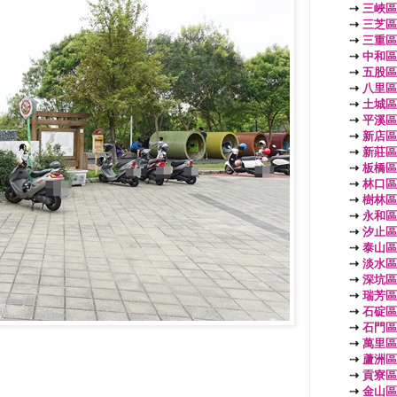
⇢
三峽區
⇢
三芝區
⇢
三重區
⇢
中和區
⇢
五股區
⇢
八里區
⇢
土城區
⇢
平溪區
⇢
新店區
⇢
新莊區
⇢
板橋區
⇢
林口區
⇢
樹林區
⇢
永和區
⇢
汐止區
⇢
泰山區
⇢
淡水區
⇢
深坑區
⇢
瑞芳區
⇢
石碇區
⇢
石門區
⇢
萬里區
⇢
蘆洲區
⇢
貢寮區
⇢
金山區