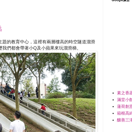
點
主題的教育中心，這裡有兩層樓高的時空隧道溜滑
壢我們都會帶著小Q及小蘋果來玩溜滑梯。
素之香
滿堂小
蓮荷創
箱根高
釀善三