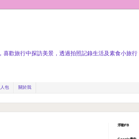
，喜歡旅行中探訪美景，透過拍照記錄生活及素食小旅行
懶人包
關於我
浮動FB
Google廣告