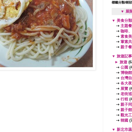
標籤分類/樹
▼ 展
▼
美食分
⇢
主題餐
⇢
咖啡、
⇢
素食美
⇢
葷素共
⇢
親子餐
▼
旅遊記
►
旅遊
(6
⇢
公園
(4
⇢
博物館
⇢
台灣自
⇢
各大夜
⇢
展覽
(4
⇢
老街巡
⇢
行程
(4
⇢
親子同
⇢
親子館
⇢
觀光工
⇢
韓國
(7
▼
新北市