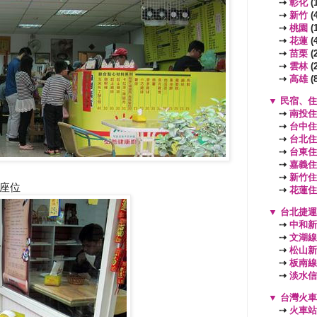
⇢
彰化
(1
⇢
新竹
(4
⇢
桃園
(
⇢
花蓮
(4
⇢
苗栗
(2
⇢
雲林
(2
⇢
高雄
(8
▼
民宿、住
⇢
南投住
⇢
台中住
⇢
台北住
⇢
台東住
⇢
嘉義住
⇢
新竹住
座位
⇢
花蓮住
▼
台北捷運
⇢
中和新
⇢
文湖線
⇢
松山新
⇢
板南線
⇢
淡水信
▼
台灣火車
⇢
火車站