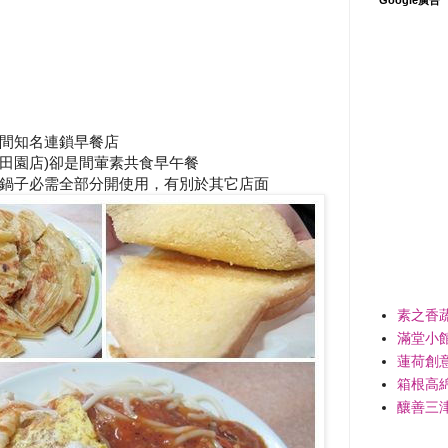
間知名連鎖早餐店
田園店)卻是間葷素共食早午餐
鍋子必需全部分開使用，有別於其它店面
素之香
滿堂小
蓮荷創
箱根高
釀善三