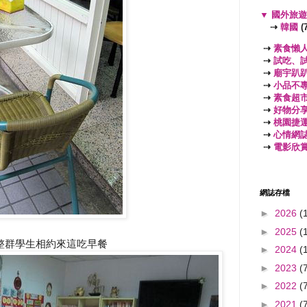
▼
國外旅
⇢
韓國
(7
⇢
素食懶
⇢
試吃、
⇢
廟宇趴
⇢
小品不
⇢
素食超
⇢
好物分
⇢
桃園捷
⇢
心情網
⇢
電影欣
網誌存檔
►
2026
(
►
2025
(
整群學生相約來這吃早餐
►
2024
(
►
2023
(
►
2022
(
►
2021
(