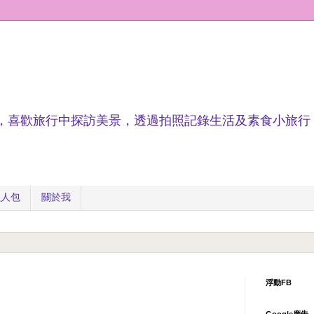
，喜歡旅行中探訪美景，透過拍照記錄生活及素食小旅行
懶人包
關於我
浮動FB
Google廣告