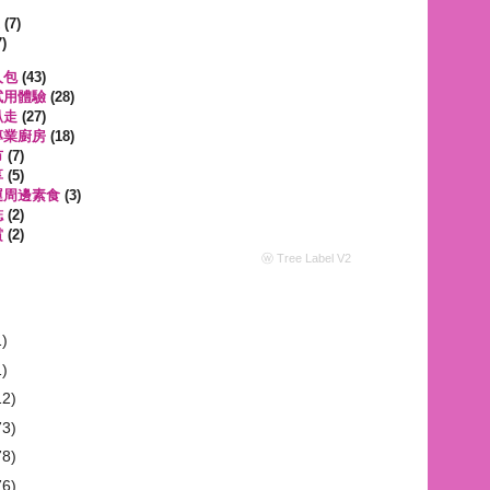
遊
(7)
)
人包
(43)
試用體驗
(28)
趴走
(27)
專業廚房
(18)
市
(7)
享
(5)
運周邊素食
(3)
誌
(2)
賞
(2)
ⓦ Tree Label V2
1)
1)
12)
73)
78)
76)