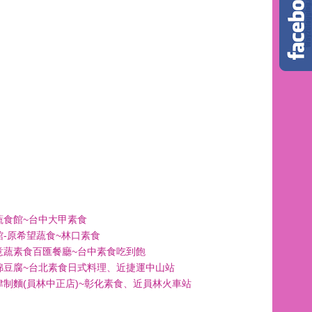
蔬食館~台中大甲素食
館-原希望蔬食~林口素食
意蔬素食百匯餐廳~台中素食吃到飽
綿豆腐~台北素食日式料理、近捷運中山站
津制麵(員林中正店)~彰化素食、近員林火車站