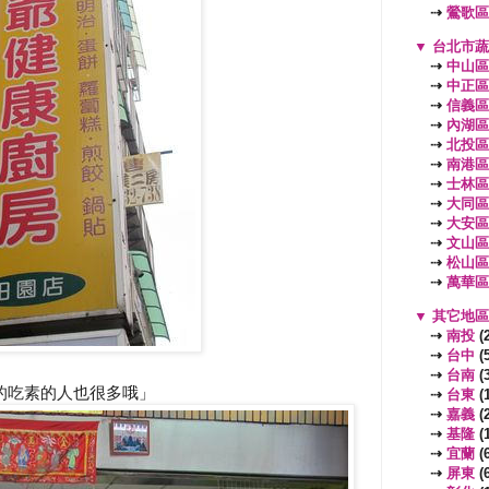
⇢
鶯歌區
▼
台北市
⇢
中山區
⇢
中正區
⇢
信義區
⇢
內湖區
⇢
北投區
⇢
南港區
⇢
士林區
⇢
大同區
⇢
大安區
⇢
文山區
⇢
松山區
⇢
萬華區
▼
其它地
⇢
南投
(2
⇢
台中
(5
⇢
台南
(3
的吃素的人也很多哦」
⇢
台東
(1
⇢
嘉義
(2
⇢
基隆
(1
⇢
宜蘭
(6
⇢
屏東
(6