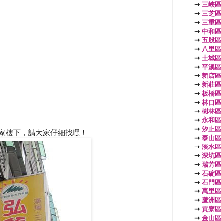
⇢
三峽區
⇢
三芝區
⇢
三重區
⇢
中和區
⇢
五股區
⇢
八里區
⇢
土城區
⇢
平溪區
⇢
新店區
⇢
新莊區
⇢
板橋區
⇢
林口區
⇢
樹林區
⇢
永和區
⇢
汐止區
住家樓下，請大家仔細找嘿！
⇢
泰山區
⇢
淡水區
⇢
深坑區
⇢
瑞芳區
⇢
石碇區
⇢
石門區
⇢
萬里區
⇢
蘆洲區
⇢
貢寮區
⇢
金山區