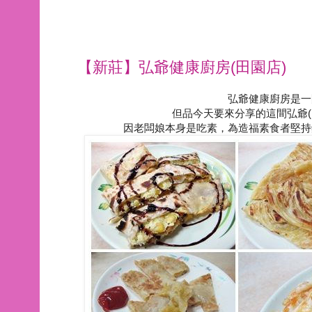
【新莊】弘爺健康廚房(田園店)
弘爺健康廚房是一
但品今天要來分享的這間弘爺(
因老闆娘本身是吃素，為造福素食者堅持