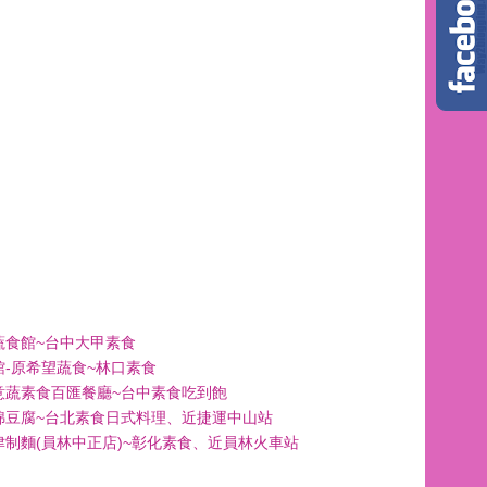
蔬食館~台中大甲素食
館-原希望蔬食~林口素食
意蔬素食百匯餐廳~台中素食吃到飽
綿豆腐~台北素食日式料理、近捷運中山站
津制麵(員林中正店)~彰化素食、近員林火車站