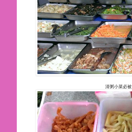
清粥小菜必被