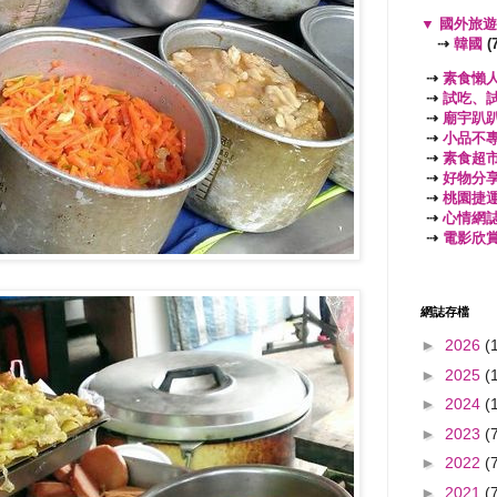
▼
國外旅
⇢
韓國
(7
⇢
素食懶
⇢
試吃、
⇢
廟宇趴
⇢
小品不
⇢
素食超
⇢
好物分
⇢
桃園捷
⇢
心情網
⇢
電影欣
網誌存檔
►
2026
(
►
2025
(
►
2024
(
►
2023
(
►
2022
(
►
2021
(