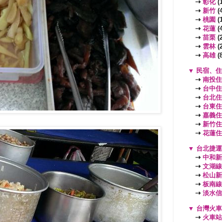
⇢
彰化
(1
⇢
新竹
(4
⇢
桃園
(
⇢
花蓮
(4
⇢
苗栗
(2
⇢
雲林
(2
⇢
高雄
(8
▼
民宿、住
⇢
南投住
⇢
台中住
⇢
台北住
⇢
台東住
⇢
嘉義住
⇢
新竹住
⇢
花蓮住
▼
台北捷運
⇢
中和新
⇢
文湖線
⇢
松山新
⇢
板南線
⇢
淡水信
▼
台灣火車
⇢
火車站