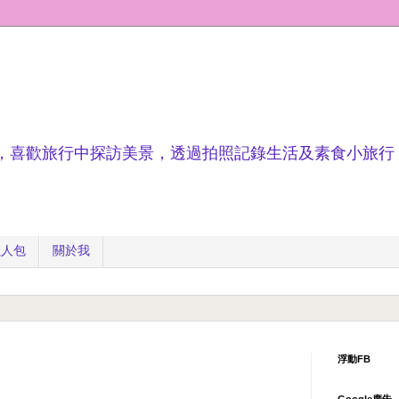
，喜歡旅行中探訪美景，透過拍照記錄生活及素食小旅行
懶人包
關於我
浮動FB
Google廣告