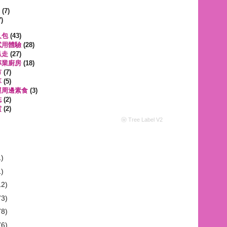
遊
(7)
)
人包
(43)
試用體驗
(28)
趴走
(27)
專業廚房
(18)
市
(7)
享
(5)
運周邊素食
(3)
誌
(2)
賞
(2)
ⓦ Tree Label V2
1)
1)
12)
73)
78)
76)