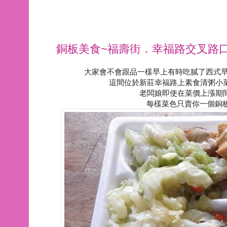
銅板美食~福壽街．幸福路交叉路
大家會不會跟品一樣早上有時吃膩了西式早
這間位於新莊幸福路上素食清粥小
老闆娘即使在菜價上漲期
每樣菜色只賣你一個銅板