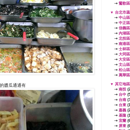
⇢
鶯歌區
▼
台北市
⇢
中山區
⇢
中正區
⇢
信義區
⇢
內湖區
⇢
北投區
⇢
南港區
⇢
士林區
⇢
大同區
⇢
大安區
⇢
文山區
⇢
松山區
⇢
萬華區
▼
其它地
的醬瓜通通有
⇢
南投
(2
⇢
台中
(5
⇢
台南
(3
⇢
台東
(1
⇢
嘉義
(2
⇢
基隆
(1
⇢
宜蘭
(6
⇢
屏東
(6