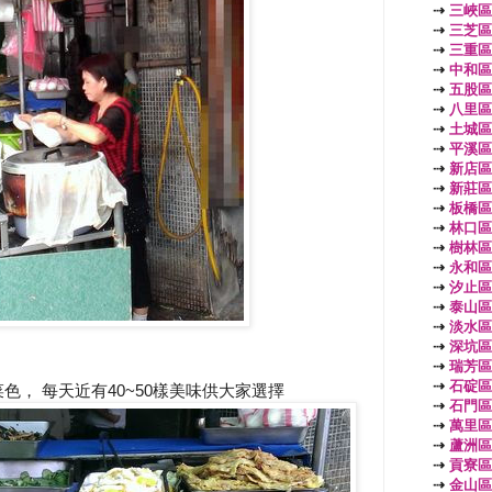
⇢
三峽區
⇢
三芝區
⇢
三重區
⇢
中和區
⇢
五股區
⇢
八里區
⇢
土城區
⇢
平溪區
⇢
新店區
⇢
新莊區
⇢
板橋區
⇢
林口區
⇢
樹林區
⇢
永和區
⇢
汐止區
⇢
泰山區
⇢
淡水區
⇢
深坑區
⇢
瑞芳區
⇢
石碇區
， 每天近有40~50樣美味供大家選擇
⇢
石門區
⇢
萬里區
⇢
蘆洲區
⇢
貢寮區
⇢
金山區