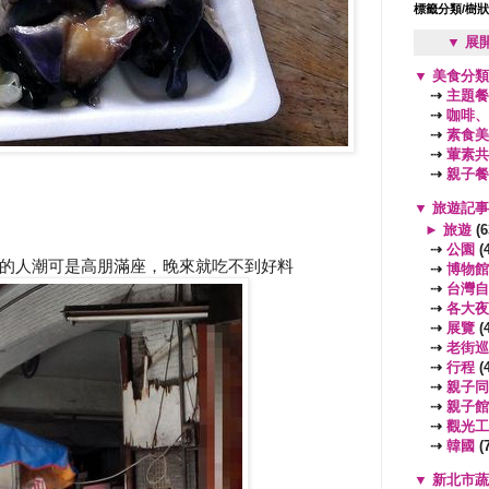
標籤分類/樹
▼ 展
▼
美食分
⇢
主題餐
⇢
咖啡、
⇢
素食美
⇢
葷素共
⇢
親子餐
▼
旅遊記
►
旅遊
(6
⇢
公園
(4
的人潮可是高朋滿座，晚來就吃不到好料
⇢
博物館
⇢
台灣自
⇢
各大夜
⇢
展覽
(4
⇢
老街巡
⇢
行程
(4
⇢
親子同
⇢
親子館
⇢
觀光工
⇢
韓國
(7
▼
新北市