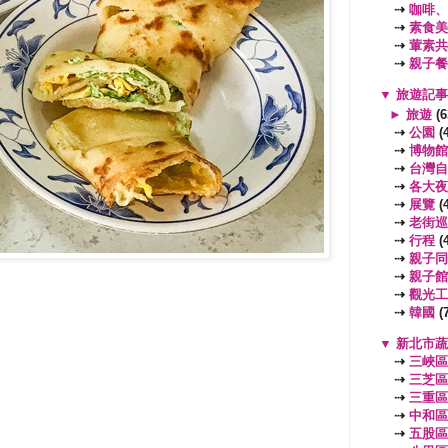
⇢
咖啡、
⇢
素食美
⇢
葷素共
⇢
親子餐
▼
旅遊記
►
旅遊
(6
⇢
公園
(4
⇢
博物館
⇢
台灣自
⇢
各大夜
⇢
展覽
(4
⇢
老街巡
⇢
行程
(4
⇢
親子同
⇢
親子館
⇢
觀光工
⇢
韓國
(7
▼
新北市
⇢
三峽區
⇢
三芝區
⇢
三重區
⇢
中和區
⇢
五股區