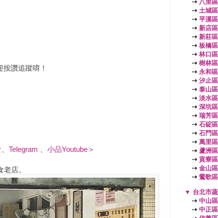
⇢
八里區
⇢
土城區
⇢
平溪區
⇢
新店區
⇢
新莊區
⇢
板橋區
⇢
林口區
⇢
樹林區
迎按讚追蹤唷！
⇢
永和區
⇢
汐止區
⇢
泰山區
⇢
淡水區
⇢
深坑區
⇢
瑞芳區
⇢
石碇區
⇢
石門區
⇢
萬里區
食
、
Telegram
、
小品Youtube
＞
⇢
蘆洲區
⇢
貢寮區
⇢
金山區
食老店。
⇢
鶯歌區
▼
台北市
⇢
中山區
⇢
中正區