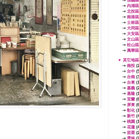
⇢
信義區
⇢
內湖區
⇢
北投區
⇢
南港區
⇢
士林區
⇢
大同區
⇢
大安區
⇢
文山區
⇢
松山區
⇢
萬華區
▼
其它地
⇢
南投
(2
⇢
台中
(5
⇢
台南
(3
⇢
台東
(1
⇢
嘉義
(2
⇢
基隆
(1
⇢
宜蘭
(6
⇢
屏東
(6
⇢
彰化
(1
⇢
新竹
(4
⇢
桃園
(
⇢
花蓮
(4
⇢
苗栗
(2
⇢
雲林
(2