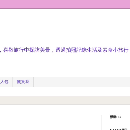
，喜歡旅行中探訪美景，透過拍照記錄生活及素食小旅行
懶人包
關於我
浮動FB
Google廣告