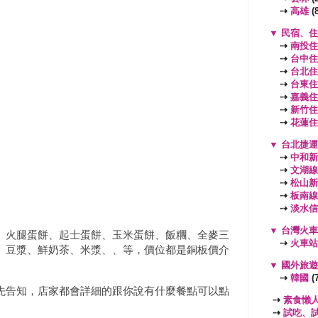
⇢
高雄
(8
▼
民宿、住
⇢
南投住
⇢
台中住
⇢
台北住
⇢
台東住
⇢
嘉義住
⇢
新竹住
⇢
花蓮住
▼
台北捷運
⇢
中和新
⇢
文湖線
⇢
松山新
⇢
板南線
⇢
淡水信
▼
台灣火車
、火腿蛋餅、起士蛋餅、玉米蛋餅、飯糰、
全麥三
⇢
火車站
、豆漿、鮮奶茶、米漿、
、
等，價位都是銅板價介
▼
國外旅
⇢
韓國
(7
先告知，店家都會詳細的跟你說有什麼餐點可以點
⇢
素食懶
⇢
試吃、