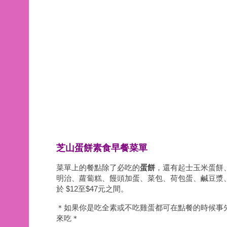
芝山蛋餅素食早餐菜單
菜單上的餐點除了必吃的
蛋餅
，還有
起士玉米蛋餅
明治、蘿蔔糕、饅頭加蛋、菜包、荷包蛋、
鹹豆漿
於 $12至$47元之間。
＊
如果你是吃全素或不吃雞蛋都可在點餐的時候事
來吃＊