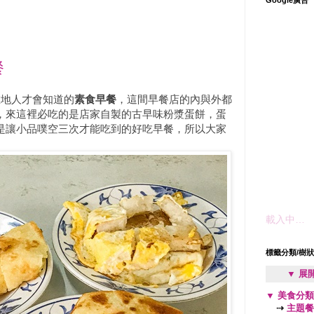
餐
在地人才會知道的
素食早餐
，這間早餐店的內與外都
，來這裡必吃的是店家自製的古早味粉漿蛋餅，蛋
是讓小品
噗空三次才能吃到的好吃早餐，所以大家
載入中…
標籤分類/樹
▼ 展
▼
美食分
⇢
主題餐