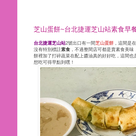
芝山蛋餅~台北捷運芝山站素食早
台北
捷運芝山站
2號出口有一間
芝山蛋餅
，這間是
沒有特別標註
素食
，不過整間店可都是賣素食美味
餅裡加了打碎蔬菜在配上醬油真的好好吃，這間也
想吃可得早點到嘿！