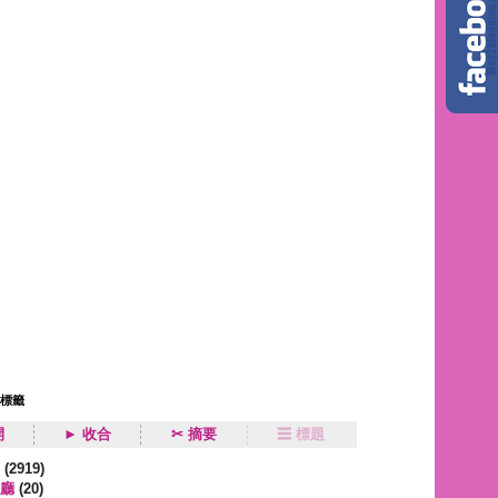
狀標籤
開
► 收合
✂ 摘要
☰ 標題
類
(2919)
廳
(20)