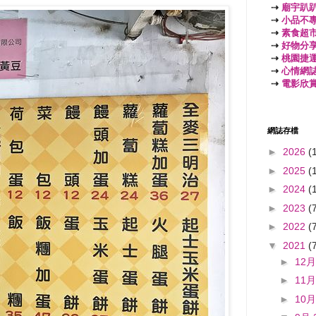
⇢
廟宇趴
⇢
小品不
⇢
素食超
⇢
好物分
⇢
桃園捷
⇢
心情網
⇢
電影欣
網誌存檔
►
2026
(
►
2025
(
►
2024
(
►
2023
(
►
2022
(
▼
2021
(
►
12月
►
11月
►
10月