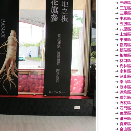
⇢
三峽區
⇢
三芝區
⇢
三重區
⇢
中和區
⇢
五股區
⇢
八里區
⇢
土城區
⇢
平溪區
⇢
新店區
⇢
新莊區
⇢
板橋區
⇢
林口區
⇢
樹林區
⇢
永和區
⇢
汐止區
⇢
泰山區
⇢
淡水區
⇢
深坑區
⇢
瑞芳區
⇢
石碇區
⇢
石門區
⇢
萬里區
⇢
蘆洲區
⇢
貢寮區
⇢
金山區