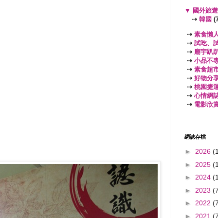
▼
國外旅
⇢
韓國
(7
⇢
素食懶
⇢
試吃、
⇢
廟宇趴
⇢
小品不
⇢
素食超
⇢
好物分
⇢
桃園捷
⇢
心情網
⇢
電影欣
網誌存檔
►
2026
(
►
2025
(
►
2024
(
►
2023
(
►
2022
(
►
2021
(