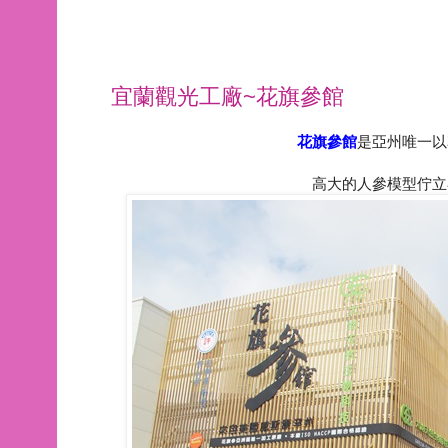
宜蘭觀光工廠~花旗參館
花旗參館
是亞州唯一以
高大的人參模型佇立