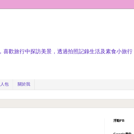
，喜歡旅行中探訪美景，透過拍照記錄生活及素食小旅行
懶人包
關於我
浮動FB
Google廣告