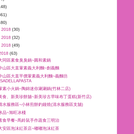
148)
361)
480)
 2018
(30)
 2018
(32)
 2018
(49)
2018
(63)
大同區素食臭臭鍋~圓和素鍋
中山區大直葷素義大利麵~創義麵
中山區大直平價葷素義大利麵~義麵坊
SADELLAPASTA
葷素小火鍋~陶錦迷你涮涮鍋(竹林二店)
美食、新美珍餅舖~新美珍古早味布丁蛋糕(新竹店)
清水服務區~小林煎餅釣鐘燒(清水服務區支舖)
冰品~旭旺冰棧
素食早餐~馬鈴鼠手作蔬食三明治
大安區泡沫紅茶店~嘟嘟泡沫紅茶