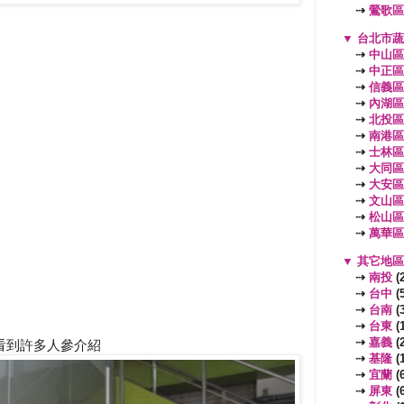
⇢
鶯歌區
▼
台北市
⇢
中山區
⇢
中正區
⇢
信義區
⇢
內湖區
⇢
北投區
⇢
南港區
⇢
士林區
⇢
大同區
⇢
大安區
⇢
文山區
⇢
松山區
⇢
萬華區
▼
其它地
⇢
南投
(2
⇢
台中
(5
⇢
台南
(3
⇢
台東
(1
⇢
嘉義
(2
看到許多人參介紹
⇢
基隆
(1
⇢
宜蘭
(6
⇢
屏東
(6