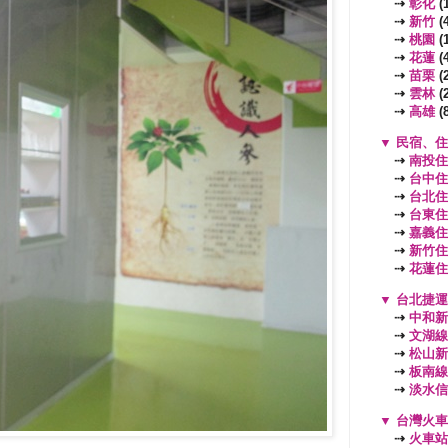
⇢
彰化
(1
⇢
新竹
(4
⇢
桃園
(
⇢
花蓮
(4
⇢
苗栗
(2
⇢
雲林
(2
⇢
高雄
(8
▼
民宿、住
⇢
南投住
⇢
台中住
⇢
台北住
⇢
台東住
⇢
嘉義住
⇢
新竹住
⇢
花蓮住
▼
台北捷運
⇢
中和新
⇢
文湖線
⇢
松山新
⇢
板南線
⇢
淡水信
▼
台灣火車
⇢
火車站