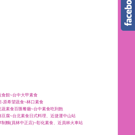
蔬食館~台中大甲素食
館-原希望蔬食~林口素食
意蔬素食百匯餐廳~台中素食吃到飽
綿豆腐~台北素食日式料理、近捷運中山站
津制麵(員林中正店)~彰化素食、近員林火車站