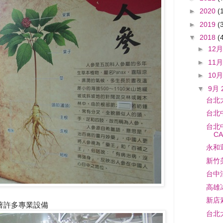
►
2020
(
►
2019
(
▼
2018
(
►
12月
►
11月
►
10月
▼
9月 
台北
台北
台北
CA
永和
新竹
台中
高雄
新店
著許多專業設備
台北