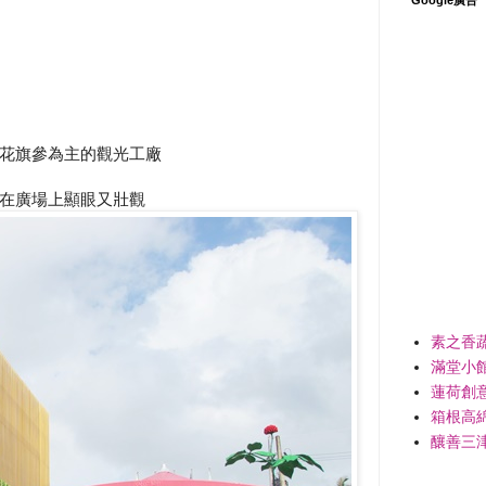
花旗參為主的觀光工廠
在廣場上顯眼又壯觀
素之香
滿堂小
蓮荷創
箱根高
釀善三