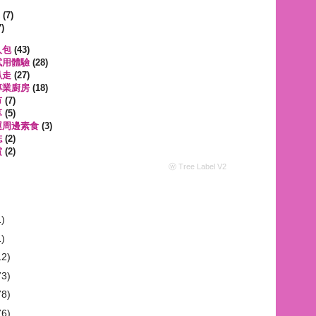
遊
(7)
)
人包
(43)
試用體驗
(28)
趴走
(27)
專業廚房
(18)
市
(7)
享
(5)
運周邊素食
(3)
誌
(2)
賞
(2)
ⓦ Tree Label V2
1)
1)
12)
73)
78)
76)