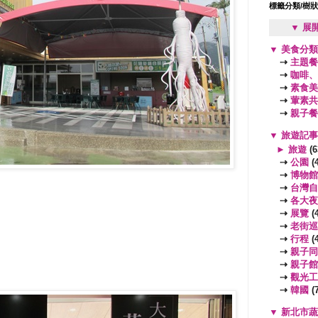
標籤分類/樹
▼ 展
▼
美食分
⇢
主題餐
⇢
咖啡、
⇢
素食美
⇢
葷素共
⇢
親子餐
▼
旅遊記
►
旅遊
(6
⇢
公園
(4
⇢
博物館
⇢
台灣自
⇢
各大夜
⇢
展覽
(4
⇢
老街巡
⇢
行程
(4
⇢
親子同
⇢
親子館
⇢
觀光工
⇢
韓國
(7
▼
新北市