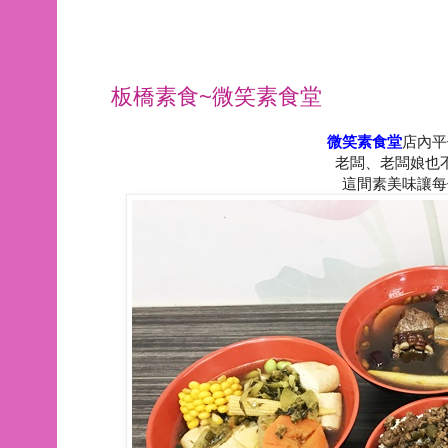
板橋素食~微笑素食堂
微笑素食堂
店內平
老闆、老闆娘也
這間素美味讓每