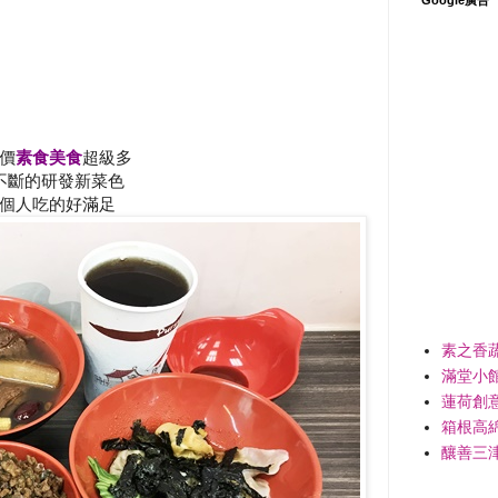
價
素食美食
超級多
不斷的研發新菜色
個人吃的好滿足
素之香
滿堂小
蓮荷創
箱根高
釀善三