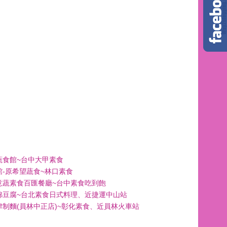
蔬食館~台中大甲素食
館-原希望蔬食~林口素食
意蔬素食百匯餐廳~台中素食吃到飽
綿豆腐~台北素食日式料理、近捷運中山站
津制麵(員林中正店)~彰化素食、近員林火車站