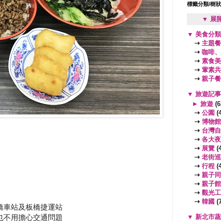
標籤分類/樹
▼ 展
▼
美食分
⇢
主題餐
⇢
咖啡、
⇢
素食美
⇢
葷素共
⇢
親子餐
▼
旅遊記
►
旅遊
(6
⇢
公園
(4
⇢
博物館
⇢
台灣自
⇢
各大夜
⇢
展覽
(4
⇢
老街巡
⇢
行程
(4
⇢
親子同
⇢
親子館
⇢
觀光工
⇢
韓國
(7
橋車站及板橋捷運站
▼
新北市
也不用擔心交通問題