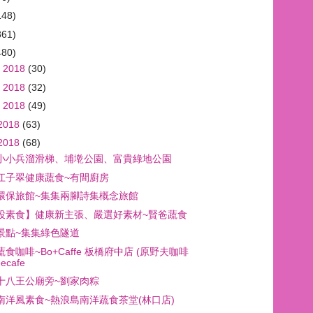
148)
361)
480)
 2018
(30)
 2018
(32)
 2018
(49)
2018
(63)
2018
(68)
小小兵溜滑梯、埔墘公園、富貴綠地公園
江子翠健康蔬食~有間廚房
環保旅館~集集兩腳詩集概念旅館
投素食】健康新主張、嚴選好素材~賢爸蔬食
景點~集集綠色隧道
食咖啡~Bo+Caffe 板橋府中店 (原野夫咖啡
eecafe
十八王公廟旁~劉家肉粽
南洋風素食~熱浪島南洋蔬食茶堂(林口店)