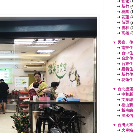
⇢
彰化
(1
⇢
新竹
(4
⇢
桃園
(
⇢
花蓮
(4
⇢
苗栗
(2
⇢
雲林
(2
⇢
高雄
(8
▼
民宿、住
⇢
南投住
⇢
台中住
⇢
台北住
⇢
台東住
⇢
嘉義住
⇢
新竹住
⇢
花蓮住
▼
台北捷運
⇢
中和新
⇢
文湖線
⇢
松山新
⇢
板南線
⇢
淡水信
▼
台灣火車
⇢
火車站