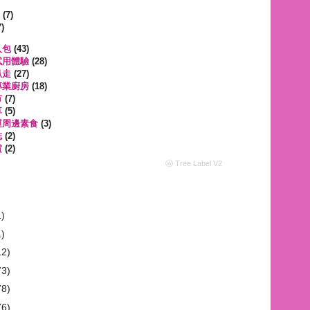
遊
(7)
)
人包
(43)
試用體驗
(28)
趴走
(27)
專業廚房
(18)
市
(7)
享
(5)
運周邊素食
(3)
誌
(2)
賞
(2)
ⓦ Tree Label V2
1)
1)
12)
73)
78)
76)