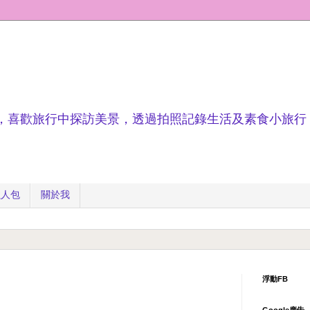
，喜歡旅行中探訪美景，透過拍照記錄生活及素食小旅行
懶人包
關於我
浮動FB
Google廣告