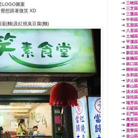
⇢
三峽區
LOGO圖案
⇢
三芝區
覺想跟著微笑 XD
⇢
三重區
⇢
中和區
(麵)及紅燒臭豆腐(麵)
⇢
五股區
⇢
八里區
⇢
土城區
⇢
平溪區
⇢
新店區
⇢
新莊區
⇢
板橋區
⇢
林口區
⇢
樹林區
⇢
永和區
⇢
汐止區
⇢
泰山區
⇢
淡水區
⇢
深坑區
⇢
瑞芳區
⇢
石碇區
⇢
石門區
⇢
萬里區
⇢
蘆洲區
⇢
貢寮區
⇢
金山區