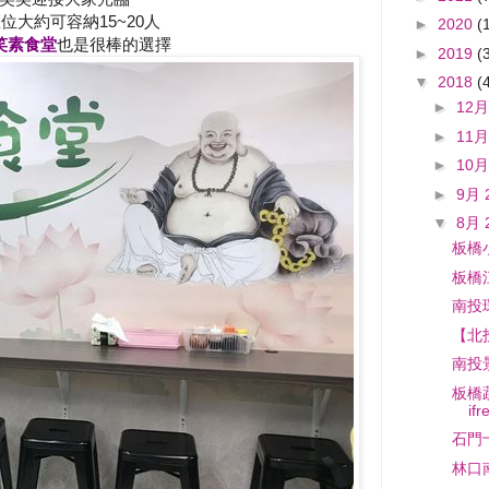
大約可容納15~20人
►
2020
(
笑素食堂
也是很棒的選擇
►
2019
(
▼
2018
(
►
12月
►
11月
►
10月
►
9月 
▼
8月 
板橋
板橋
南投
【北
南投
板橋蔬
ifr
石門
林口