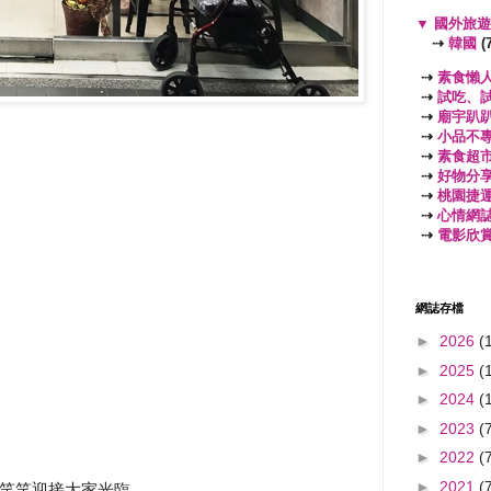
▼
國外旅
⇢
韓國
(7
⇢
素食懶
⇢
試吃、
⇢
廟宇趴
⇢
小品不
⇢
素食超
⇢
好物分
⇢
桃園捷
⇢
心情網
⇢
電影欣
網誌存檔
►
2026
(
►
2025
(
►
2024
(
►
2023
(
►
2022
(
►
2021
(
笑笑迎接大家光臨