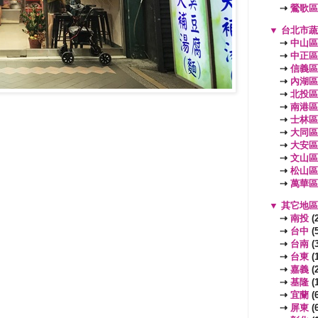
⇢
鶯歌區
▼
台北市
⇢
中山區
⇢
中正區
⇢
信義區
⇢
內湖區
⇢
北投區
⇢
南港區
⇢
士林區
⇢
大同區
⇢
大安區
⇢
文山區
⇢
松山區
⇢
萬華區
▼
其它地
⇢
南投
(2
⇢
台中
(5
⇢
台南
(3
⇢
台東
(1
⇢
嘉義
(2
⇢
基隆
(1
⇢
宜蘭
(6
⇢
屏東
(6