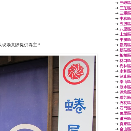
⇢
三峽區
⇢
三芝區
⇢
三重區
⇢
中和區
⇢
五股區
⇢
八里區
⇢
土城區
⇢
平溪區
以現場實際提供為主＊
⇢
新店區
⇢
新莊區
⇢
板橋區
⇢
林口區
⇢
樹林區
⇢
永和區
⇢
汐止區
⇢
泰山區
⇢
淡水區
⇢
深坑區
⇢
瑞芳區
⇢
石碇區
⇢
石門區
⇢
萬里區
⇢
蘆洲區
⇢
貢寮區
⇢
金山區