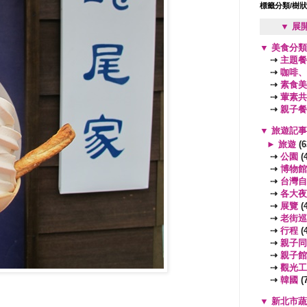
標籤分類/樹
▼ 展
▼
美食分
⇢
主題餐
⇢
咖啡、
⇢
素食美
⇢
葷素共
⇢
親子餐
▼
旅遊記
►
旅遊
(6
⇢
公園
(4
⇢
博物館
⇢
台灣自
⇢
各大夜
⇢
展覽
(4
⇢
老街巡
⇢
行程
(4
⇢
親子同
⇢
親子館
⇢
觀光工
⇢
韓國
(7
▼
新北市