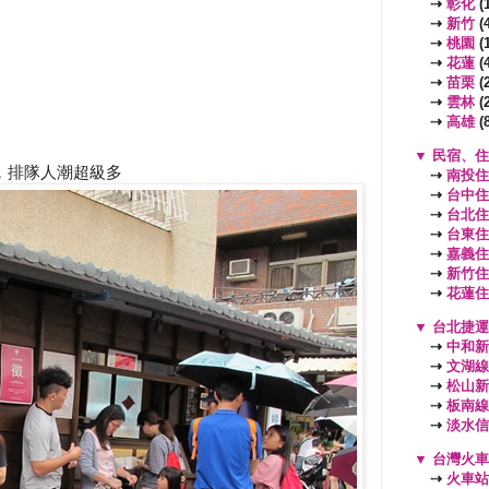
⇢
彰化
(1
⇢
新竹
(4
⇢
桃園
(
⇢
花蓮
(4
⇢
苗栗
(2
⇢
雲林
(2
⇢
高雄
(8
▼
民宿、住
，排隊人潮超級多
⇢
南投住
⇢
台中住
⇢
台北住
⇢
台東住
⇢
嘉義住
⇢
新竹住
⇢
花蓮住
▼
台北捷運
⇢
中和新
⇢
文湖線
⇢
松山新
⇢
板南線
⇢
淡水信
▼
台灣火車
⇢
火車站