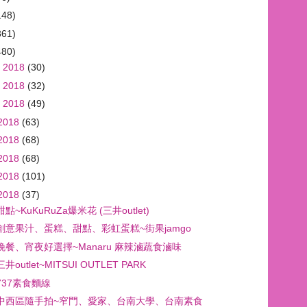
148)
361)
480)
 2018
(30)
 2018
(32)
 2018
(49)
2018
(63)
2018
(68)
2018
(68)
2018
(101)
2018
(37)
點~KuKuRuZa爆米花 (三井outlet)
創意果汁、蛋糕、甜點、彩虹蛋糕~街果jamgo
晚餐、宵夜好選擇~Manaru 麻辣滷蔬食滷味
井outlet~MITSUI OUTLET PARK
737素食麵線
中西區隨手拍~窄門、愛家、台南大學、台南素食