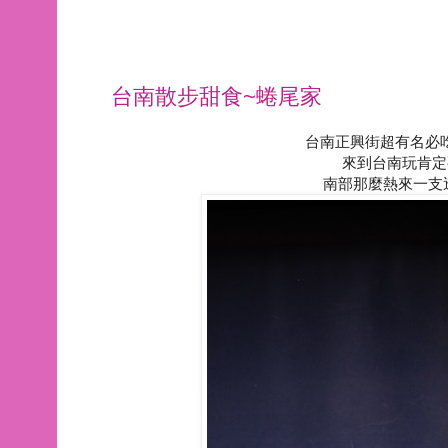
台南散步甜食~蜷尾家
台南正興街超有名必
來到台南玩肯定
南部那麼熱來一支