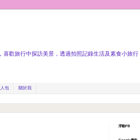
，喜歡旅行中探訪美景，透過拍照記錄生活及素食小旅行
懶人包
關於我
浮動FB
Google廣告