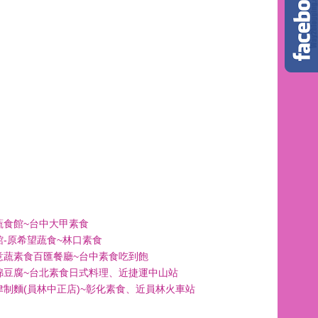
蔬食館~台中大甲素食
館-原希望蔬食~林口素食
意蔬素食百匯餐廳~台中素食吃到飽
綿豆腐~台北素食日式料理、近捷運中山站
津制麵(員林中正店)~彰化素食、近員林火車站