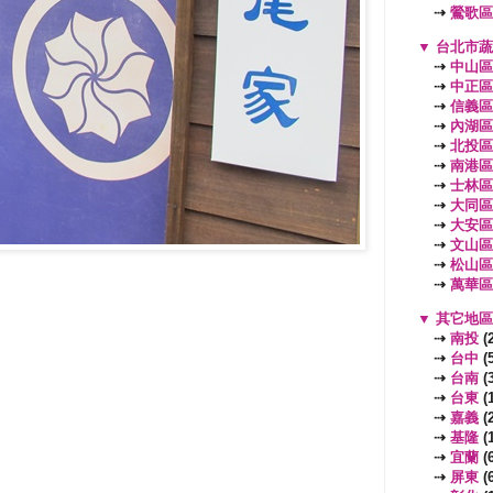
⇢
鶯歌區
▼
台北市
⇢
中山區
⇢
中正區
⇢
信義區
⇢
內湖區
⇢
北投區
⇢
南港區
⇢
士林區
⇢
大同區
⇢
大安區
⇢
文山區
⇢
松山區
⇢
萬華區
▼
其它地
⇢
南投
(2
⇢
台中
(5
⇢
台南
(3
⇢
台東
(1
⇢
嘉義
(2
⇢
基隆
(1
⇢
宜蘭
(6
⇢
屏東
(6