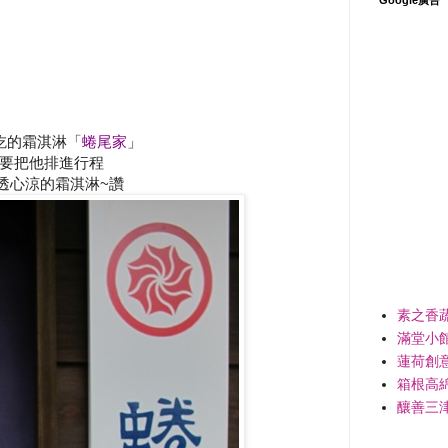
吃的霜淇淋「
蜷尾家
」
要把他排進行程
透心涼的霜淇淋~讚
素之香
滿堂小
蓮荷創
箱根高
釀善三