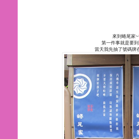
來到蜷尾家~千
第一件事就是要到
當天我先抽了號碼牌