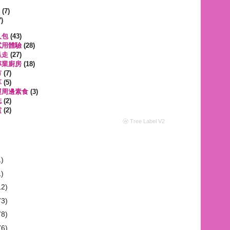
遊
(7)
)
人包
(43)
試用體驗
(28)
趴走
(27)
專業廚房
(18)
市
(7)
享
(5)
運周邊素食
(3)
誌
(2)
賞
(2)
ⓦ Tree Label V2
1)
1)
12)
73)
78)
76)