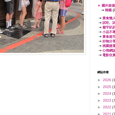
▼
國外旅
⇢
韓國
(7
⇢
素食懶
⇢
試吃、
⇢
廟宇趴
⇢
小品不
⇢
素食超
⇢
好物分
⇢
桃園捷
⇢
心情網
⇢
電影欣
網誌存檔
►
2026
(
►
2025
(
►
2024
(
►
2023
(
►
2022
(
►
2021
(