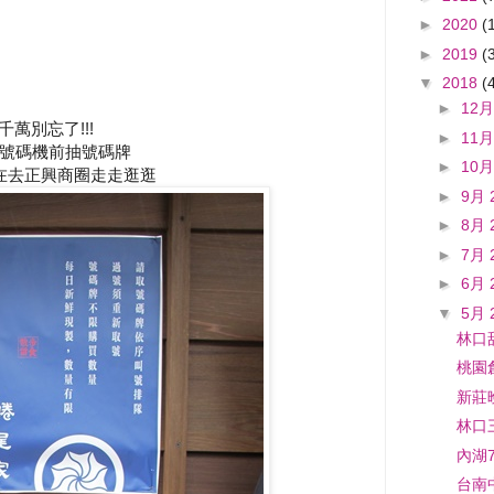
►
2020
(
►
2019
(
▼
2018
(
►
12月
萬別忘了!!!
►
11月
號碼機前抽號碼牌
►
10月
在去正興商圈走走逛逛
►
9月 
►
8月 
►
7月 
►
6月 
▼
5月 
林口甜
桃園
新莊
林口三
內湖
台南