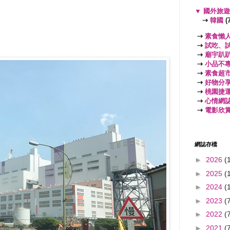
▼
國外旅
⇢
韓國
(7
⇢
素食懶
⇢
試吃、
⇢
廟宇趴
⇢
小品不
⇢
素食超
⇢
好物分
⇢
桃園捷
⇢
心情網
⇢
電影欣
網誌存檔
►
2026
(
►
2025
(
►
2024
(
►
2023
(
►
2022
(
►
2021
(