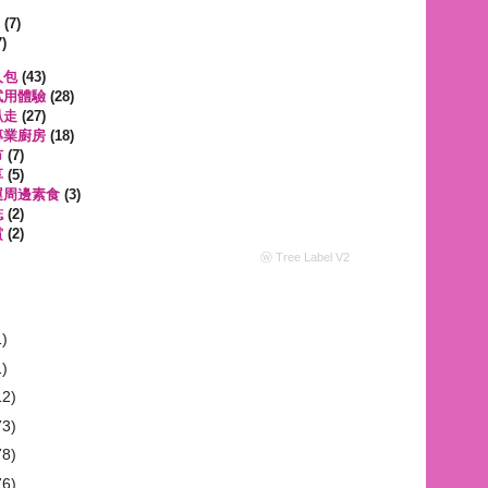
遊
(7)
)
人包
(43)
試用體驗
(28)
趴走
(27)
專業廚房
(18)
市
(7)
享
(5)
運周邊素食
(3)
誌
(2)
賞
(2)
ⓦ Tree Label V2
1)
1)
12)
73)
78)
76)