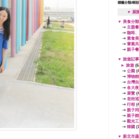
標籤分類/樹
▼ 展
▼
美食分
⇢
主題餐
⇢
咖啡、
⇢
素食美
⇢
葷素共
⇢
親子餐
▼
旅遊記
►
旅遊
(6
⇢
公園
(4
⇢
博物館
⇢
台灣自
⇢
各大夜
⇢
展覽
(4
⇢
老街巡
⇢
行程
(4
⇢
親子同
⇢
親子館
⇢
觀光工
⇢
韓國
(7
▼
新北市