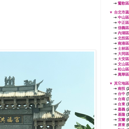
⇢
鶯歌區
▼
台北市
⇢
中山區
⇢
中正區
⇢
信義區
⇢
內湖區
⇢
北投區
⇢
南港區
⇢
士林區
⇢
大同區
⇢
大安區
⇢
文山區
⇢
松山區
⇢
萬華區
▼
其它地
⇢
南投
(2
⇢
台中
(5
⇢
台南
(3
⇢
台東
(1
⇢
嘉義
(2
⇢
基隆
(1
⇢
宜蘭
(6
⇢
屏東
(6