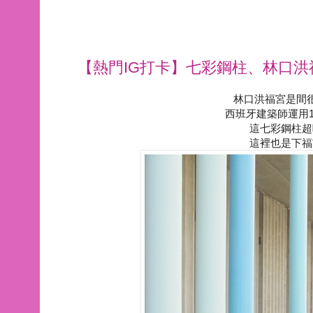
【熱門IG打卡】七彩鋼柱、林口洪
林口洪福宮是間很
西班牙建築師運用1
這七彩鋼柱超
這裡也是下福