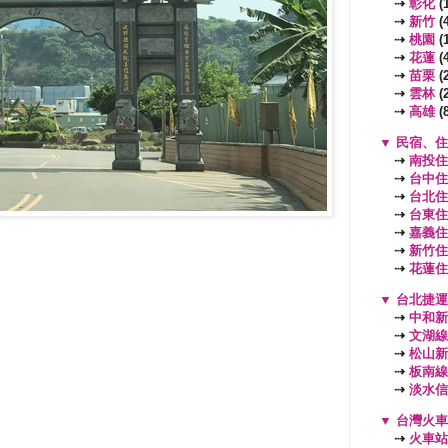
⇢
彰化
(1
⇢
新竹
(4
⇢
桃園
(
⇢
花蓮
(4
⇢
苗栗
(2
⇢
雲林
(2
⇢
高雄
(8
▼
民宿、住
⇢
南投住
⇢
台中住
⇢
台北住
⇢
台東住
⇢
嘉義住
⇢
新竹住
⇢
花蓮住
▼
台北捷運
⇢
中和新
⇢
文湖線
⇢
松山新
⇢
板南線
⇢
淡水信
▼
台灣火車
⇢
火車站