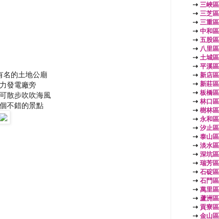
⇢
三峽區
⇢
三芝區
⇢
三重區
⇢
中和區
⇢
五股區
⇢
八里區
⇢
土城區
⇢
平溪區
有名的土地公廟
⇢
新店區
⇢
新莊區
力發電廠旁
⇢
板橋區
可散步吹吹海風
⇢
林口區
個不錯的景點
⇢
樹林區
⇢
永和區
⇢
汐止區
⇢
泰山區
⇢
淡水區
⇢
深坑區
⇢
瑞芳區
⇢
石碇區
⇢
石門區
⇢
萬里區
⇢
蘆洲區
⇢
貢寮區
⇢
金山區