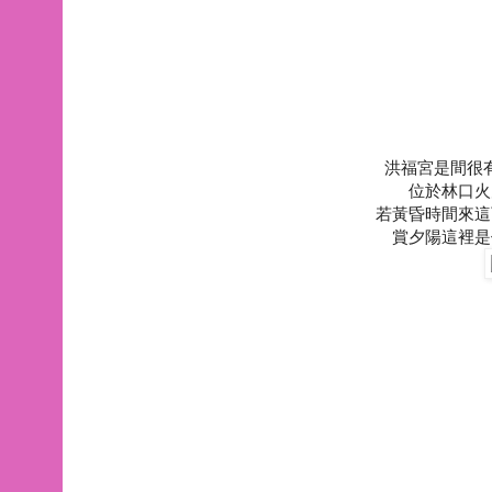
洪福宮是間很
位於林口火
若黃昏時間來這
賞夕陽這裡是