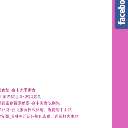
蔬食館~台中大甲素食
館-原希望蔬食~林口素食
意蔬素食百匯餐廳~台中素食吃到飽
綿豆腐~台北素食日式料理、近捷運中山站
津制麵(員林中正店)~彰化素食、近員林火車站