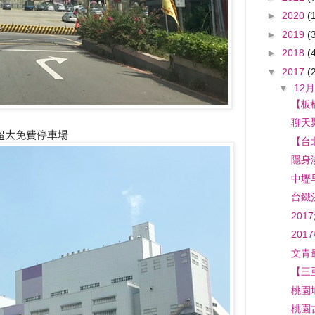
►
2020
(
►
2019
(
►
2018
(
▼
2017
(
▼
12月
【板
聊天聚
超大免費停車場
【台
隱身
中壢
台鐵
20
201
文青
【三
桃園
桃園