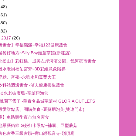
148)
361)
480)
282)
 2017
(26)
橋素食】幸福滿滿~幸福123健康蔬食
餐好地方~Silly Boy頑童茶館(新莊店)
北松山】彩虹橋、成美左岸河濱公園、饒河夜市素食
淡水老街福佑宮旁~3D彩繪意象階梯
早點、宵夜~永強永和豆漿大王
汐科站週邊素食~滷夫健康養生蔬食
17淡水老街廣場~聖誕燈海節
7桃園下雪了~華泰名品城聖誕村 GLORIA OUTLETS
最愛甜點店、團購美食~豆蘇朋泡芙(雙連門市)
重】車路頭街夜市無名素食
地景藝術節IG必打卡景點~補囊、巨型蘑菇
古色古香三級古蹟~壽山巖觀音寺-嶺頂廟