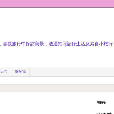
，喜歡旅行中探訪美景，透過拍照記錄生活及素食小旅行
懶人包
關於我
浮動FB
Google廣告