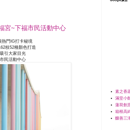
福宮~下福市民活動中心
熱門IG打卡秘境
62枝52種顏色打造
吸引大家目光
市民活動中心
素之香
滿堂小
蓮荷創
箱根高
釀善三