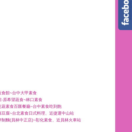
蔬食館~台中大甲素食
館-原希望蔬食~林口素食
意蔬素食百匯餐廳~台中素食吃到飽
綿豆腐~台北素食日式料理、近捷運中山站
津制麵(員林中正店)~彰化素食、近員林火車站