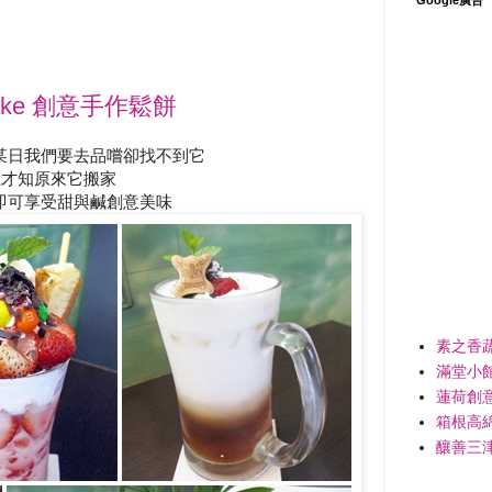
ake 創意手作鬆餅
作鬆餅某日我們要去品嚐卻找不到它
上才知原來它搬家
即可享受甜與鹹創意美味
素之香
滿堂小
蓮荷創
箱根高
釀善三