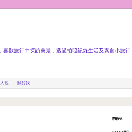
，喜歡旅行中探訪美景，透過拍照記錄生活及素食小旅行
懶人包
關於我
浮動FB
Google廣告