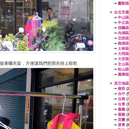
⇢
鶯歌區
▼
台北市
⇢
中山區
⇢
中正區
⇢
信義區
⇢
內湖區
⇢
北投區
⇢
南港區
⇢
士林區
⇢
大同區
⇢
大安區
放著曬衣架，方便讓我們把雨衣掛上晾乾
⇢
文山區
⇢
松山區
⇢
萬華區
▼
其它地
⇢
南投
(2
⇢
台中
(5
⇢
台南
(3
⇢
台東
(1
⇢
嘉義
(2
⇢
基隆
(1
⇢
宜蘭
(6
⇢
屏東
(6