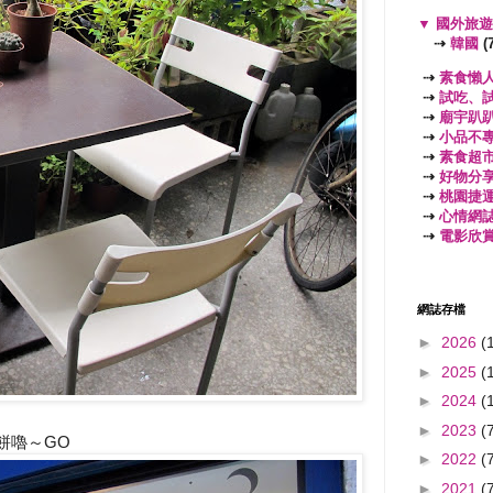
▼
國外旅
⇢
韓國
(7
⇢
素食懶
⇢
試吃、
⇢
廟宇趴
⇢
小品不
⇢
素食超
⇢
好物分
⇢
桃園捷
⇢
心情網
⇢
電影欣
網誌存檔
►
2026
(
►
2025
(
►
2024
(
►
2023
(
餅嚕～GO
►
2022
(
►
2021
(