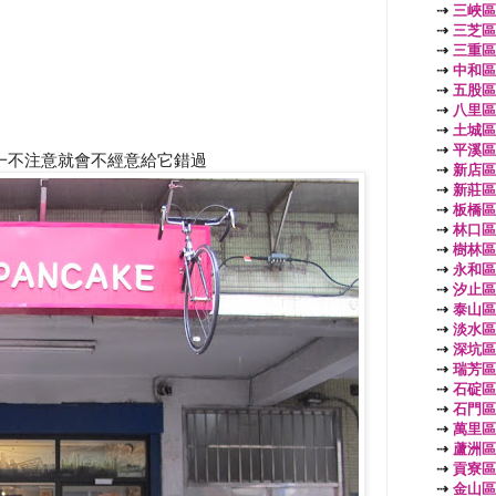
⇢
三峽區
⇢
三芝區
⇢
三重區
⇢
中和區
⇢
五股區
⇢
八里區
⇢
土城區
⇢
平溪區
一不注意就會不經意給它錯過
⇢
新店區
⇢
新莊區
⇢
板橋區
⇢
林口區
⇢
樹林區
⇢
永和區
⇢
汐止區
⇢
泰山區
⇢
淡水區
⇢
深坑區
⇢
瑞芳區
⇢
石碇區
⇢
石門區
⇢
萬里區
⇢
蘆洲區
⇢
貢寮區
⇢
金山區