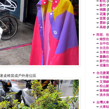
⇢
彰化
(1
⇢
新竹
(4
⇢
桃園
(
⇢
花蓮
(4
⇢
苗栗
(2
⇢
雲林
(2
⇢
高雄
(8
▼
民宿、住
⇢
南投住
⇢
台中住
⇢
台北住
⇢
台東住
⇢
嘉義住
⇢
新竹住
⇢
花蓮住
▼
台北捷運
著桌椅當成戶外座位區
⇢
中和新
⇢
文湖線
⇢
松山新
⇢
板南線
⇢
淡水信
▼
台灣火車
⇢
火車站