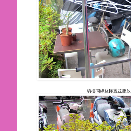
騎樓間綠益怖置並擺放