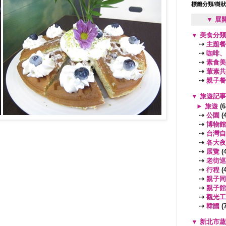
標籤分類/樹
▼ 展
▼
美食分
⇢
主題餐
⇢
咖啡、
⇢
素食美
⇢
葷素共
⇢
親子餐
▼
旅遊記
►
旅遊
(6
⇢
公園
(4
⇢
博物館
⇢
台灣自
⇢
各大夜
⇢
展覽
(4
⇢
老街巡
⇢
行程
(4
⇢
親子同
⇢
親子館
⇢
觀光工
⇢
韓國
(7
▼
新北市