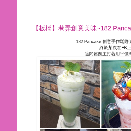
【板橋】巷弄創意美味~182 Panc
182 Pancake 創意手
終於某次在FB
這間鬆餅主打著用平價