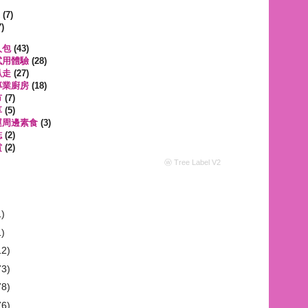
遊
(7)
)
人包
(43)
試用體驗
(28)
趴走
(27)
專業廚房
(18)
市
(7)
享
(5)
運周邊素食
(3)
誌
(2)
賞
(2)
ⓦ Tree Label V2
1)
1)
12)
73)
78)
76)