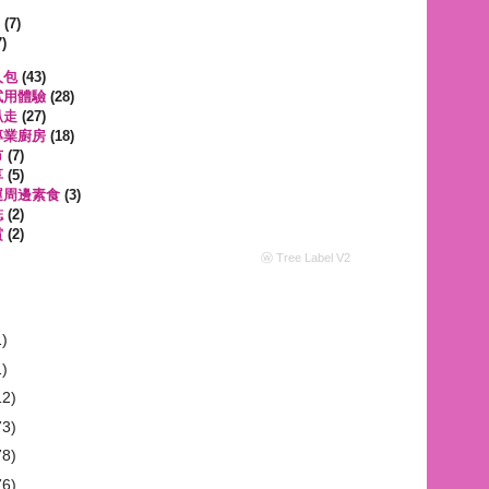
遊
(7)
)
人包
(43)
試用體驗
(28)
趴走
(27)
專業廚房
(18)
市
(7)
享
(5)
運周邊素食
(3)
誌
(2)
賞
(2)
ⓦ Tree Label V2
1)
1)
12)
73)
78)
76)