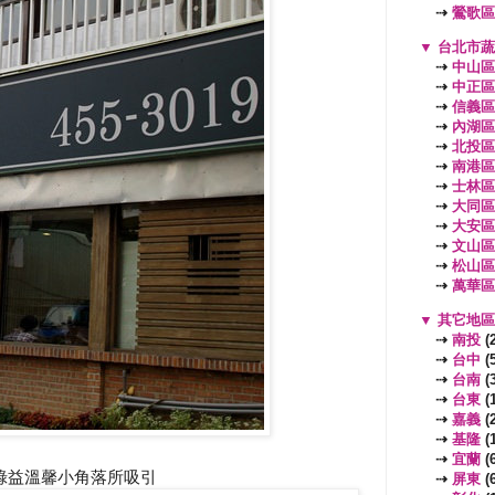
⇢
鶯歌區
▼
台北市
⇢
中山區
⇢
中正區
⇢
信義區
⇢
內湖區
⇢
北投區
⇢
南港區
⇢
士林區
⇢
大同區
⇢
大安區
⇢
文山區
⇢
松山區
⇢
萬華區
▼
其它地
⇢
南投
(2
⇢
台中
(5
⇢
台南
(3
⇢
台東
(1
⇢
嘉義
(2
⇢
基隆
(1
⇢
宜蘭
(6
綠益溫馨小角落所吸引
⇢
屏東
(6