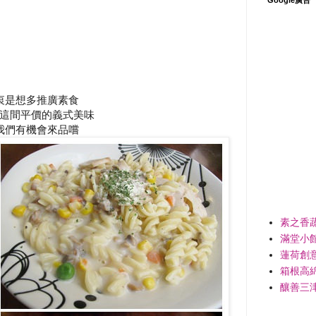
衷是想多推廣素食
這間平價的義式美味
我們有機會來品嚐
素之香
滿堂小
蓮荷創
箱根高
釀善三