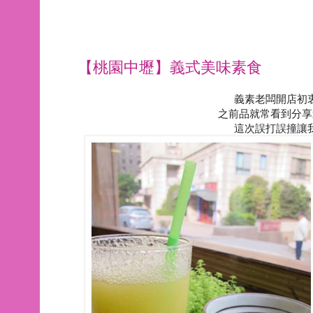
【桃園中壢】義式美味素食
義素老闆開店初
之前品就常看到分享
這次誤打誤撞讓