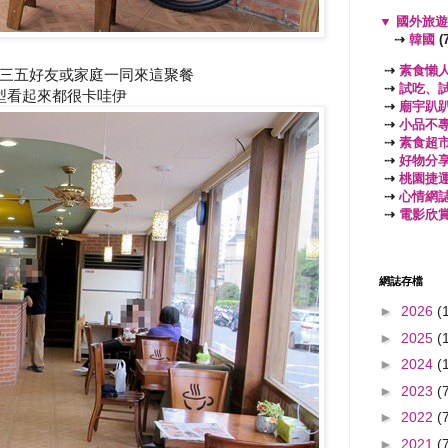
▼
國外旅
⇢
韓國
(7
⇢
素食懶
三五好友或家庭一同來這聚餐
⇢
試吃、
型看起來都很卡哇伊
⇢
廟宇趴
⇢
小品不
⇢
素食超
⇢
好物分
⇢
桃園捷
⇢
心情網
⇢
電影欣
網誌存檔
►
2026
(
►
2025
(
►
2024
(
►
2023
(
►
2022
(
►
2021
(