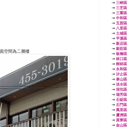
⇢
三峽區
⇢
三芝區
⇢
三重區
⇢
中和區
⇢
五股區
⇢
八里區
⇢
土城區
⇢
平溪區
⇢
新店區
⇢
新莊區
面空間為二層樓
⇢
板橋區
⇢
林口區
⇢
樹林區
⇢
永和區
⇢
汐止區
⇢
泰山區
⇢
淡水區
⇢
深坑區
⇢
瑞芳區
⇢
石碇區
⇢
石門區
⇢
萬里區
⇢
蘆洲區
⇢
貢寮區
⇢
金山區