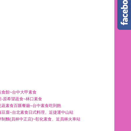
蔬食館~台中大甲素食
館-原希望蔬食~林口素食
意蔬素食百匯餐廳~台中素食吃到飽
綿豆腐~台北素食日式料理、近捷運中山站
津制麵(員林中正店)~彰化素食、近員林火車站