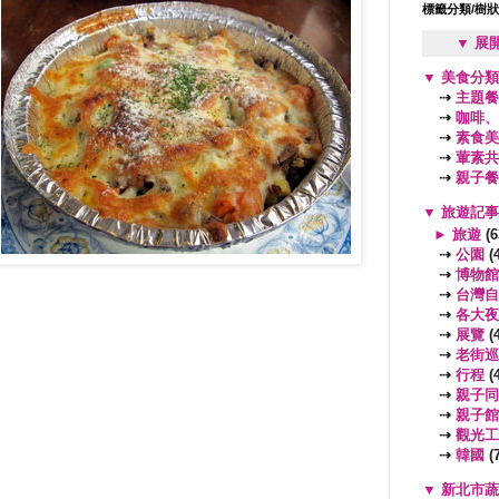
標籤分類/樹
▼ 展
▼
美食分
⇢
主題餐
⇢
咖啡、
⇢
素食美
⇢
葷素共
⇢
親子餐
▼
旅遊記
►
旅遊
(6
⇢
公園
(4
⇢
博物館
⇢
台灣自
⇢
各大夜
⇢
展覽
(4
⇢
老街巡
⇢
行程
(4
⇢
親子同
⇢
親子館
⇢
觀光工
⇢
韓國
(7
▼
新北市