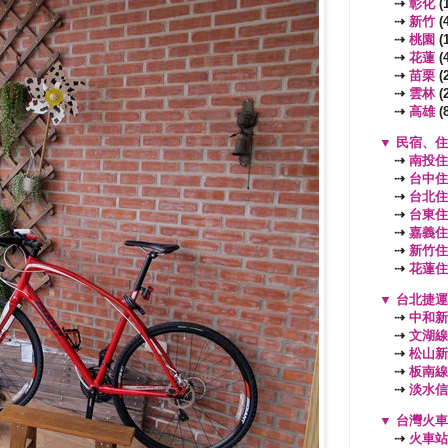
⇢
彰化
(1
⇢
新竹
(4
⇢
桃園
(
⇢
花蓮
(4
⇢
苗栗
(2
⇢
雲林
(2
⇢
高雄
(8
▼
民宿、住
⇢
南投住
⇢
台中住
⇢
台北住
⇢
台東住
⇢
嘉義住
⇢
新竹住
⇢
花蓮住
▼
台北捷運
⇢
中和新
⇢
文湖線
⇢
松山新
⇢
板南線
⇢
淡水信
▼
台灣火車
⇢
火車站