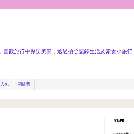
，喜歡旅行中探訪美景，透過拍照記錄生活及素食小旅行
懶人包
關於我
浮動FB
Google廣告