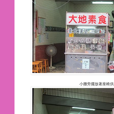
小攤旁擺放著座椅供