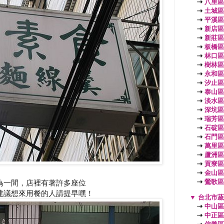
⇢
八里區
⇢
土城區
⇢
平溪區
⇢
新店區
⇢
新莊區
⇢
板橋區
⇢
林口區
⇢
樹林區
⇢
永和區
⇢
汐止區
⇢
泰山區
⇢
淡水區
⇢
深坑區
⇢
瑞芳區
⇢
石碇區
⇢
石門區
⇢
萬里區
⇢
蘆洲區
⇢
貢寮區
⇢
金山區
⇢
鶯歌區
為一間，店裡有著許多座位
建議想來用餐的人請提早嘿！
▼
台北市
⇢
中山區
⇢
中正區