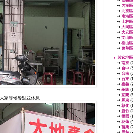
⇢
信義區
⇢
內湖區
⇢
北投區
⇢
南港區
⇢
士林區
⇢
大同區
⇢
大安區
⇢
文山區
⇢
松山區
⇢
萬華區
▼
其它地
⇢
南投
(2
⇢
台中
(5
⇢
台南
(3
⇢
台東
(1
⇢
嘉義
(2
⇢
基隆
(1
⇢
宜蘭
(6
大家等候餐點並休息
⇢
屏東
(6
⇢
彰化
(1
⇢
新竹
(4
⇢
桃園
(
⇢
花蓮
(4
⇢
苗栗
(2
⇢
雲林
(2