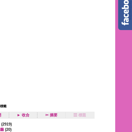
狀標籤
開
► 收合
✂ 摘要
☰ 標題
類
(2919)
廳
(20)