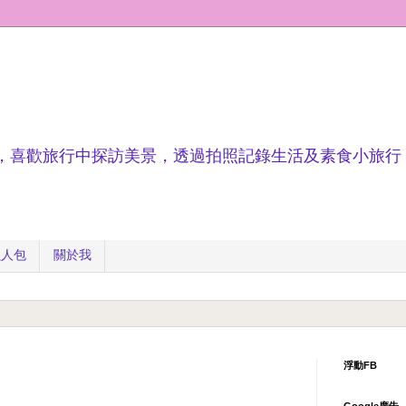
，喜歡旅行中探訪美景，透過拍照記錄生活及素食小旅行
懶人包
關於我
浮動FB
Google廣告