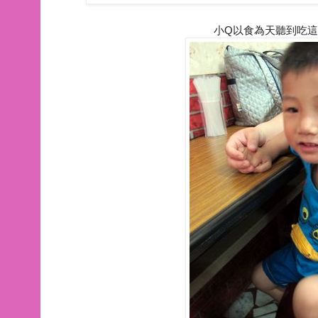
小Q以食為天聽到吃這