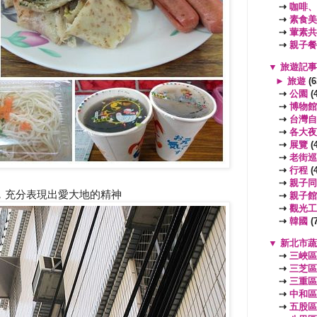
⇢
咖啡、
⇢
素食美
⇢
葷素共
⇢
親子餐
▼
旅遊記
►
旅遊
(6
⇢
公園
(4
⇢
博物館
⇢
台灣自
⇢
各大夜
⇢
展覽
(4
⇢
老街巡
⇢
行程
(4
⇢
親子同
，充分表現出愛大地的精神
⇢
親子館
⇢
觀光工
⇢
韓國
(7
▼
新北市
⇢
三峽區
⇢
三芝區
⇢
三重區
⇢
中和區
⇢
五股區