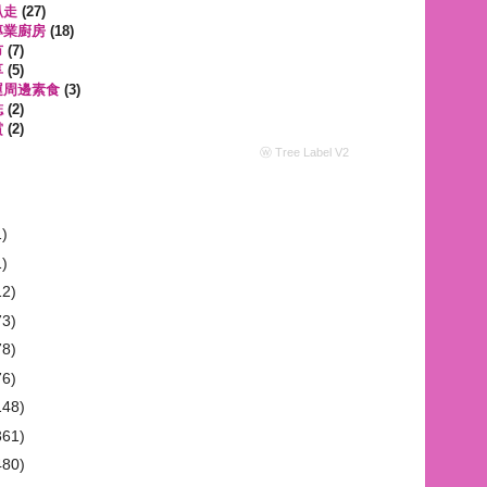
趴走
(27)
專業廚房
(18)
市
(7)
享
(5)
運周邊素食
(3)
誌
(2)
賞
(2)
ⓦ Tree Label V2
1)
1)
12)
73)
78)
76)
148)
361)
480)