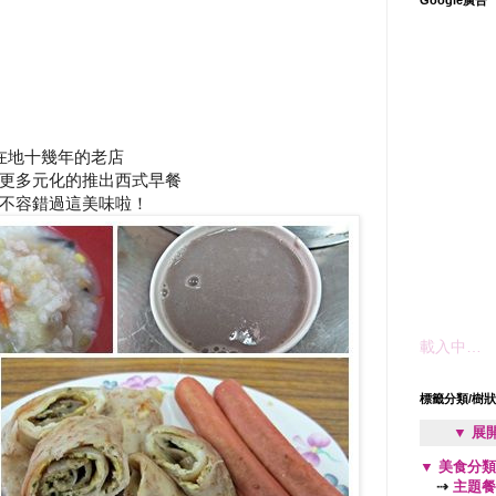
在地十幾年的老店
更多元化的推出西式早餐
不容錯過這美味啦！
載入中…
標籤分類/樹
▼ 展
▼
美食分
⇢
主題餐