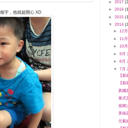
►
2017
(
►
2016
(
個字，他就超開心 XD
►
2015
(
▼
2014
(
►
12月
►
11月
►
10月
►
9月 
►
8月 
▼
7月 
【新
【新
異國
泰式
俗閣
美味
元氣