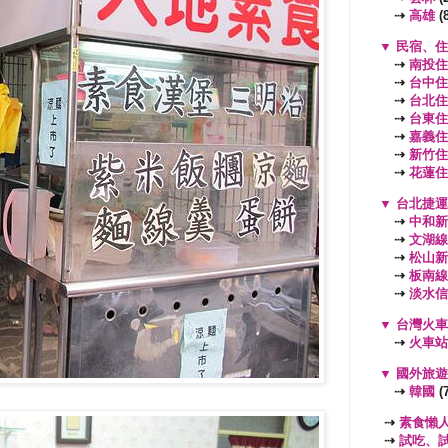
⇢
高雄
(8
▼
民宿、住
⇢
南投住
⇢
台中住
⇢
台北住
⇢
台東住
⇢
嘉義住
⇢
新竹住
⇢
花蓮住
▼
台北捷運
⇢
中和新
⇢
文湖線
⇢
松山新
⇢
板南線
⇢
淡水信
▼
台灣火車
⇢
火車站
▼
國外旅
⇢
韓國
(7
⇢
素食懶
⇢
試吃、