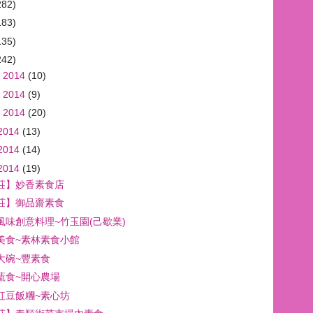
282)
183)
135)
242)
 2014
(10)
 2014
(9)
 2014
(20)
2014
(13)
2014
(14)
2014
(19)
莊】妙香素食店
莊】御品齋素食
風味創意料理~竹玉園(己歇業)
美食~素林素食小館
大碗~豐素食
蔬食~開心農場
紅豆飯糰~素心坊