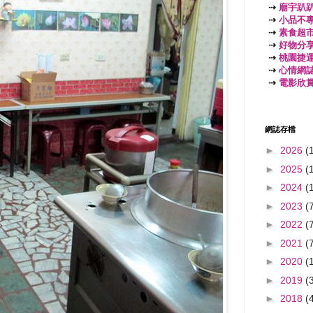
⇢
廟宇趴
⇢
小品不
⇢
素食超
⇢
好物分
⇢
桃園捷
⇢
心情網
⇢
電影欣
網誌存檔
►
2026
(
►
2025
(
►
2024
(
►
2023
(
►
2022
(
►
2021
(
►
2020
(
►
2019
(
►
2018
(