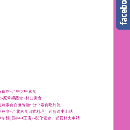
蔬食館~台中大甲素食
館-原希望蔬食~林口素食
意蔬素食百匯餐廳~台中素食吃到飽
綿豆腐~台北素食日式料理、近捷運中山站
津制麵(員林中正店)~彰化素食、近員林火車站