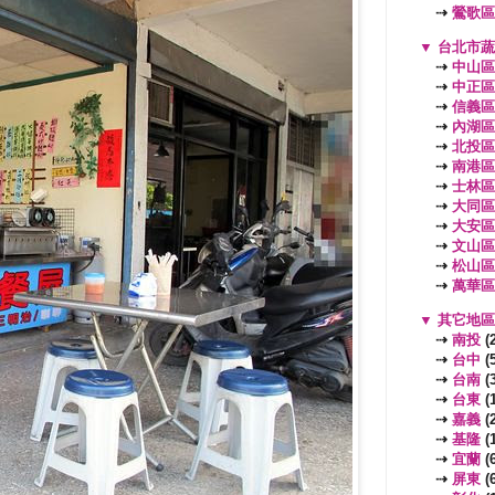
⇢
鶯歌區
▼
台北市
⇢
中山區
⇢
中正區
⇢
信義區
⇢
內湖區
⇢
北投區
⇢
南港區
⇢
士林區
⇢
大同區
⇢
大安區
⇢
文山區
⇢
松山區
⇢
萬華區
▼
其它地
⇢
南投
(2
⇢
台中
(5
⇢
台南
(3
⇢
台東
(1
⇢
嘉義
(2
⇢
基隆
(1
⇢
宜蘭
(6
⇢
屏東
(6