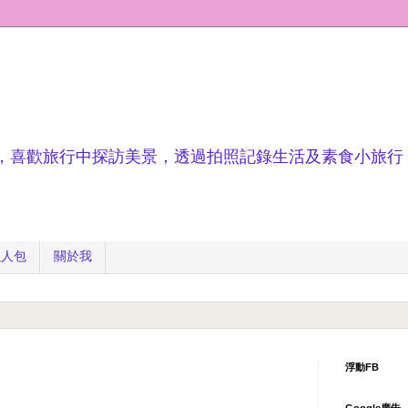
，喜歡旅行中探訪美景，透過拍照記錄生活及素食小旅行
懶人包
關於我
浮動FB
Google廣告