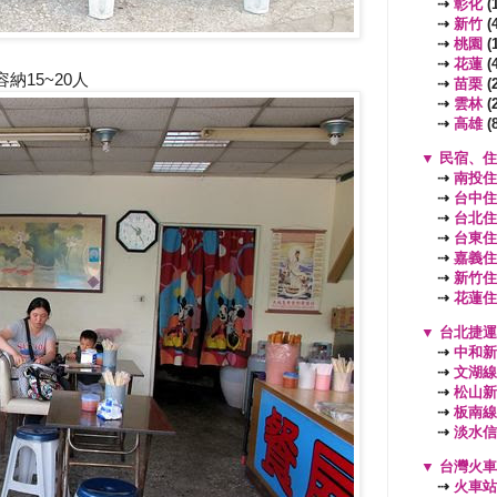
⇢
彰化
(1
⇢
新竹
(4
⇢
桃園
(
⇢
花蓮
(4
納15~20人
⇢
苗栗
(2
⇢
雲林
(2
⇢
高雄
(8
▼
民宿、住
⇢
南投住
⇢
台中住
⇢
台北住
⇢
台東住
⇢
嘉義住
⇢
新竹住
⇢
花蓮住
▼
台北捷運
⇢
中和新
⇢
文湖線
⇢
松山新
⇢
板南線
⇢
淡水信
▼
台灣火車
⇢
火車站