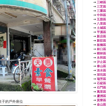
⇢
三峽區
⇢
三芝區
⇢
三重區
⇢
中和區
⇢
五股區
⇢
八里區
⇢
土城區
⇢
平溪區
⇢
新店區
⇢
新莊區
⇢
板橋區
⇢
林口區
⇢
樹林區
⇢
永和區
⇢
汐止區
⇢
泰山區
⇢
淡水區
⇢
深坑區
⇢
瑞芳區
⇢
石碇區
⇢
石門區
⇢
萬里區
⇢
蘆洲區
⇢
貢寮區
桌子的戶外座位
⇢
金山區