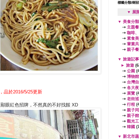
標籤分類/樹
▼ 展
▼
美食分
⇢
主題餐
⇢
咖啡、
⇢
素食美
⇢
葷素共
⇢
親子餐
▼
旅遊記
►
旅遊
(6
⇢
公園
(4
⇢
博物館
⇢
台灣自
⇢
各大夜
於2016/5/25更新
⇢
展覽
(4
⇢
老街巡
⇢
行程
(4
顯眼紅色招牌，不然真的不好找餒 XD
⇢
親子同
⇢
親子館
⇢
觀光工
⇢
韓國
(7
▼
新北市