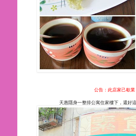
公告：此店家己歇業，品
天惠隱身一整排公寓住家樓下，還好這