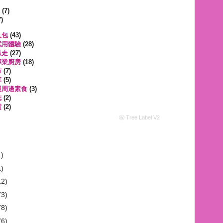
遊
(7)
)
人包
(43)
試用體驗
(28)
趴走
(27)
專業廚房
(18)
市
(7)
享
(5)
運周邊素食
(3)
誌
(2)
賞
(2)
ⓦ Tree Label V2
1)
1)
12)
73)
78)
76)