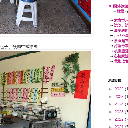
▼
國外旅
⇢
韓國
(7
⇢
素食懶
⇢
試吃、
⇢
廟宇趴
⇢
小品不
⇢
素食超
⇢
好物分
包子、饅頭中式早餐
⇢
桃園捷
⇢
心情網
⇢
電影欣
網誌存檔
►
2026
(
►
2025
(
►
2024
(
►
2023
(
►
2022
(
►
2021
(