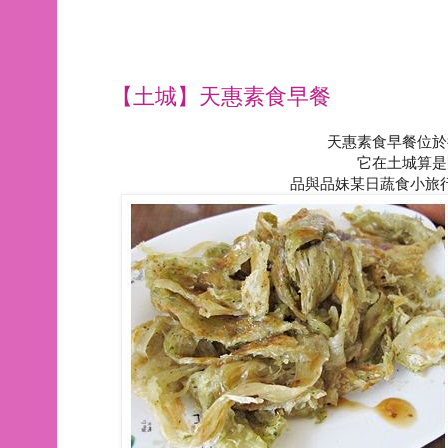
【土城】天惠素食早餐
天惠素食早餐位於
它在土城算是
品與品妹某日蔬食小旅